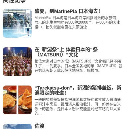
関連記事
o
盛夏，到MarinePia 日本海去！
MarinePia 日本海是日本海沿岸屈指可数的水族馆，
展示的水生生物约有500种20000个。在800吨的大水
槽中，抬头就能看见在头顶游泳...
在“新潟祭”上 体验日本的“祭
（MATSURI）”文化
相信大家对日本的“祭（MATSURI）”文化都已经不陌
生了，一到夏季，日本全国各地的祭（MATSURI）就
开始热火朝天此起彼伏地登场，规模虽...
“Tarekatsu-don”，新潟的猪排盖饭，新
潟限定的味道！
一般的猪排盖饭是指把洋葱和炸好的猪排放入酱油味
调料汁中烹煮，最后浇入蛋液收汁，再一起盖在白米
饭上的盖饭，是日本人想补充能量时经常吃而且大爱
的...
佐渡