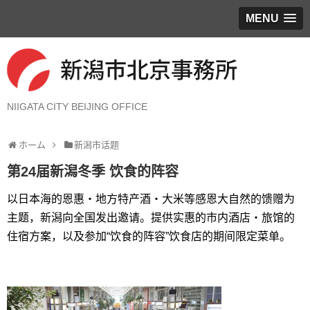
MENU
NIIGATA CITY BEIJING OFFICE
ホーム
新潟市话题
第24届新潟冬季 饮食的阵容
以日本海的恩惠・地方特产酒・大米等感恩大自然的馈赠为
主题，新潟向全国发出邀请。提供实惠的市内酒店・旅馆的
住宿方案，以及参加“饮食的阵容”饮食店的期间限定菜单。