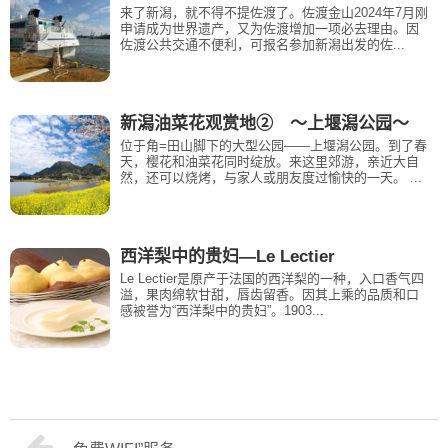
来了新潟，就不得不提佐渡了。佐渡金山2024年7月刚
申请成为世界遗产，又为佐渡增加一项必去理由。因
佐渡公共交通不便利，可报名参加新潟出发的佐...
新潟油菜花观赏地② ～上堰潟公园～
位于角=田山脚下的大型公园——上堰潟公园。到了春
天，樱花和油菜花同时绽放。来这里郊游，亲近大自
然，还可以烧烤，与家人或朋友度过愉快的一天。 ...
西洋梨中的贵妇—Le Lectier
Le Lectier是原产于法国的西洋梨的一种，入口香气四
溢，果肉绵软甘甜，唇齿留香。因其上乘的品质和口
感被誉为“西洋梨中的贵妇”。1903...