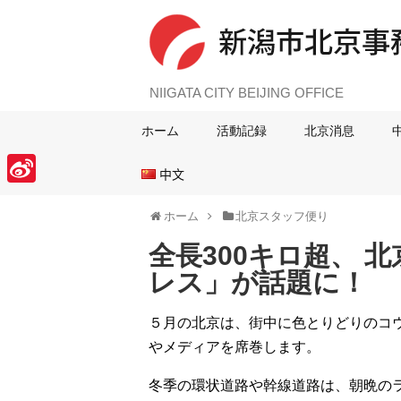
NIIGATA CITY BEIJING OFFICE
ホーム
活動記録
北京消息
中文
S
ホーム
北京スタッフ便り
i
全長300キロ超、 
n
レス」が話題に！
a
W
５月の北京は、街中に色とりどりのコ
e
やメディアを席巻します。
i
冬季の環状道路や幹線道路は、朝晩の
b