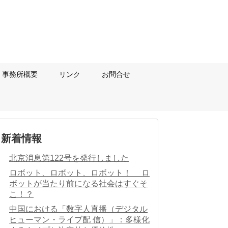
事務所概要
リンク
お問合せ
新着情報
北京消息第122号を発行しました
ロボット、ロボット、ロボット！ ロ
ボットが当たり前になる社会はすぐそ
こ！？
中国における「数字人直播（デジタル
ヒューマン・ライブ配 信）」：多様化