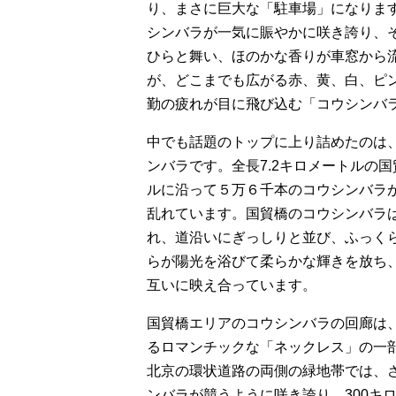
り、まさに巨大な「駐車場」になりま
o
シンバラが一気に賑やかに咲き誇り、
ひらと舞い、ほのかな香りが車窓から
が、どこまでも広がる赤、黄、白、ピ
勤の疲れが目に飛び込む「コウシンバ
中でも話題のトップに上り詰めたのは
ンバラです。全長7.2キロメートルの
ルに沿って５万６千本のコウシンバラ
乱れています。国貿橋のコウシンバラ
れ、道沿いにぎっしりと並び、ふっく
らが陽光を浴びて柔らかな輝きを放ち、
互いに映え合っています。
国貿橋エリアのコウシンバラの回廊は
るロマンチックな「ネックレス」の一
北京の環状道路の両側の緑地帯では、
ンバラが競うように咲き誇り、300キ