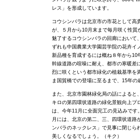
レス」を形成しています。
コウシンバラは北京市の市花として高
が、５月から10月末まで毎月咲く性
魅了するコウシンバラの回廊において
ずれも中国農業大学園芸学院の花卉イ
新品種を育成するには概ね８年から1
幹線道路の喧噪に耐え、都市の寒暖差
烈に咲くという都市緑化の植栽基準を
ま国貿橋での登場に至るまで、15年の
また、北京市園林緑化局の話によると、全
キロの第四環状道路の緑化景観向上プ
は、今年11月に全面完工の見込みです
月には、北京の第二、三、四環状道路
ンバラのネックレス」で見事に閉じら
美しくなるでしょう。（キク）