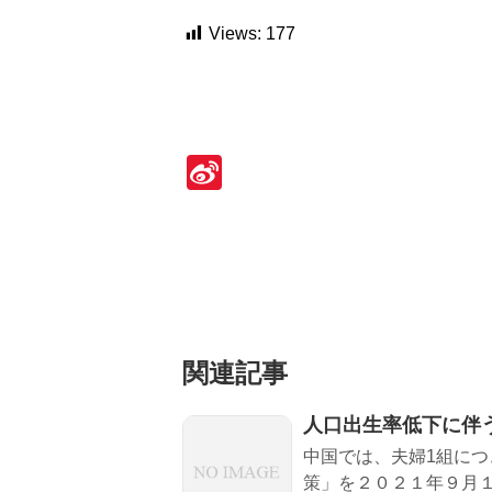
Views:
177
Si
n
a
W
ei
b
関連記事
o
人口出生率低下に伴
中国では、夫婦1組につ
策」を２０２１年９月