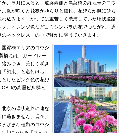
すが、５月に入ると、道路両側と高架橋の緑地帯のコウ
そよ風が吹くと花枝がゆらりと揺れ、花びらが風にひら
流れ込みます。かつては重苦しく渋滞していた環状道路
ンク、オレンジ色などコウシンバラの花でつながれ、通
ラのネックレス」の中で静かに溶けていきます。
、国貿橋エリアのコウシ
国貿橋には、ガードレー
が絡みつき、美しく咲き
は「約束」と名付けら
らとしたピンク色の花び
CBDの高層ビル群と
、北京の環状道路に連な
部に過ぎません。現在、
さまざまな種類のコウシ
ロ以上にわたる「ネック