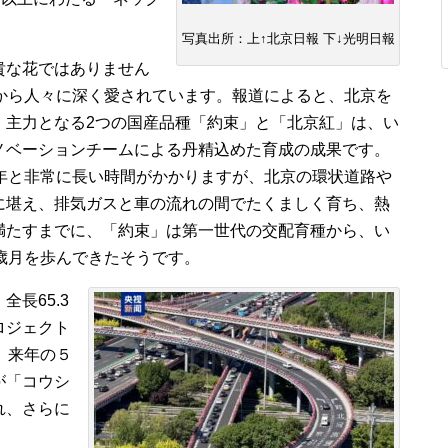
写真出所：上↑北京日報 下↓光明日報
貴な花ではありません
質から人々に深く愛されています。報道によると、北京を
、主力となる2つの国産品種「約束」と「北京紅」は、い
ノベーションチームによる丹精込めた育成の成果です。
0年と非常に長い時間がかかりますが、北京の環状道路や
に堪え、排気ガスと車の流れの間でたくましく育ち、熱
満たすまでに、「約束」は第一世代の交配育種から、い
歳月を歩んできたそうです。
長65.3
ロジェクト
。来年の５
が「コウシ
れ、さらに