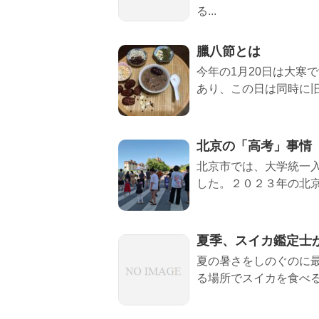
る...
臘八節とは
今年の1月20日は大寒
あり、この日は同時に旧
北京の「高考」事情
北京市では、大学統一入
した。２０２３年の北京
夏季、スイカ鑑定士
夏の暑さをしのぐのに最
る場所でスイカを食べる