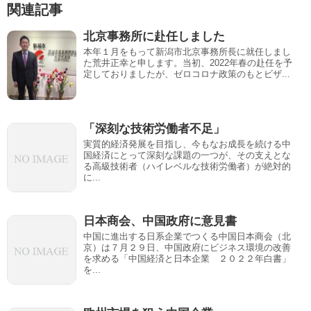
関連記事
o
北京事務所に赴任しました
本年１月をもって新潟市北京事務所長に就任しまし
た荒井正幸と申します。当初、2022年春の赴任を予
定しておりましたが、ゼロコロナ政策のもとビザ...
「深刻な技術労働者不足」
実質的経済発展を目指し、今もなお成長を続ける中
国経済にとって深刻な課題の一つが、その支えとな
る高級技術者（ハイレベルな技術労働者）が絶対的
に...
日本商会、中国政府に意見書
中国に進出する日系企業でつくる中国日本商会（北
京）は７月２９日、中国政府にビジネス環境の改善
を求める「中国経済と日本企業 ２０２２年白書」
を...