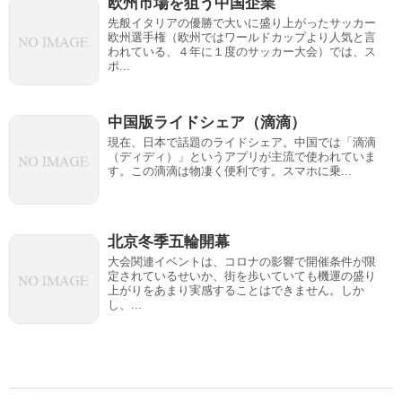
欧州市場を狙う中国企業
先般イタリアの優勝で大いに盛り上がったサッカー
欧州選手権（欧州ではワールドカップより人気と言
われている、４年に１度のサッカー大会）では、ス
ポ...
中国版ライドシェア（滴滴）
現在、日本で話題のライドシェア。中国では「滴滴
（ディディ）」というアプリが主流で使われていま
す。この滴滴は物凄く便利です。スマホに乗...
北京冬季五輪開幕
大会関連イベントは、コロナの影響で開催条件が限
定されているせいか、街を歩いていても機運の盛り
上がりをあまり実感することはできません。しか
し、...