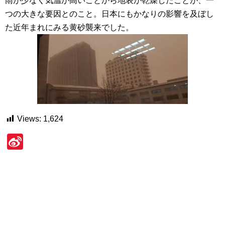
雨が少なく気温が高いことから地表が乾燥したことが、一
つの大きな要因とのこと。日本にもかなりの影響を及ぼし
た近年まれにみる黄砂襲来でした。
Views:
1,624
Si
n
a
W
ei
b