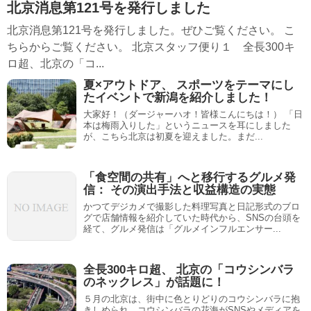
北京消息第121号を発行しました
北京消息第121号を発行しました。ぜひご覧ください。 こ
ちらからご覧ください。 北京スタッフ便り１ 全長300キ
ロ超、北京の「コ...
夏×アウトドア、 スポーツをテーマにし
たイベントで新潟を紹介しました！
大家好！（ダージャーハオ！皆様こんにちは！） 「日
本は梅雨入りした」というニュースを耳にしました
が、こちら北京は初夏を迎えました。まだ...
「食空間の共有」へと移行するグルメ発
信： その演出手法と収益構造の実態
かつてデジカメで撮影した料理写真と日記形式のブロ
グで店舗情報を紹介していた時代から、SNSの台頭を
経て、グルメ発信は「グルメインフルエンサー...
全長300キロ超、 北京の「コウシンバラ
のネックレス」が話題に！
５月の北京は、街中に色とりどりのコウシンバラに抱
きしめられ、コウシンバラの花海がSNSやメディアを