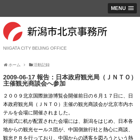
MENU
NIIGATA CITY BEIJING OFFICE
ホーム
活動記録
2009-06-17 報告：日本政府観光局（ＪＮＴＯ）
主催観光商談会へ参加
２００９北京国際旅游博覧会開催前日の６月１７日に、日
本政府観光局（ＪＮＴＯ）主催の観光商談会が北京市内ホ
テルを会場に開催されました。
対面式に机が配置された会場には、新潟をはじめ、日本各
地からの観光セールス団が、中国側旅行社と熱心に商談、
観光ＰＲを行っており、中国からの誘客を図ろうという熱