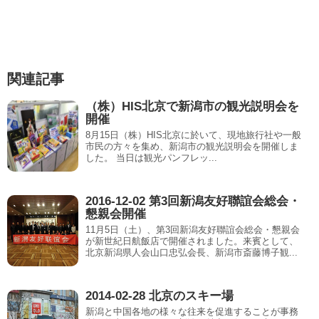
W
ei
b
関連記事
o
（株）HIS北京で新潟市の観光説明会を
開催
8月15日（株）HIS北京に於いて、現地旅行社や一般
市民の方々を集め、新潟市の観光説明会を開催しま
した。 当日は観光パンフレッ...
2016-12-02 第3回新潟友好聯誼会総会・
懇親会開催
11月5日（土）、第3回新潟友好聯誼会総会・懇親会
が新世紀日航飯店で開催されました。来賓として、
北京新潟県人会山口忠弘会長、新潟市斎藤博子観...
2014-02-28 北京のスキー場
新潟と中国各地の様々な往来を促進することが事務