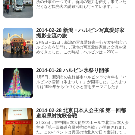
所の仕事の一つです。新潟の魅力を伝え，来ていた
だくなど観光客の誘致活動も行っています。...
2014-02-28 新潟・ハルビン写真愛好家
撮影交流の旅
2月9日～12日，新潟の写真愛好家一行が友好都市ハ
ルビン市を訪問し，現地の写真愛好家達と交流を深
めてきました。この時期，ハルビンは－20℃～...
2014-01-28 ハルビン氷祭り開催
1月5日、新潟市の友好都市ハルビン市で今年も「ハ
ルビン氷雪節（氷まつり）」が開幕した。このまつ
りは1985年からつづく氷と雪をテーマにしたま...
2014-02-28 北京日本人会主催 第一回都
道府県対抗歌合戦
2月22日，在中国日本大使館のホールで北京日本人会
主催「第一回都道府県対抗歌合戦」が開催されまし
た。このイベントは異国の地北京で日々奮闘して...