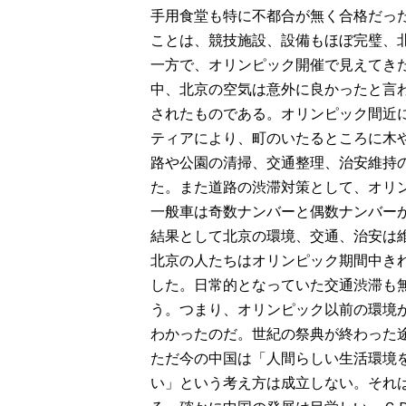
手用食堂も特に不都合が無く合格だっ
o
ことは、競技施設、設備もほぼ完璧、
一方で、オリンピック開催で見えてき
中、北京の空気は意外に良かったと言
されたものである。オリンピック間近
ティアにより、町のいたるところに木
路や公園の清掃、交通整理、治安維持
た。また道路の渋滞対策として、オリ
一般車は奇数ナンバーと偶数ナンバー
結果として北京の環境、交通、治安は
北京の人たちはオリンピック期間中き
した。日常的となっていた交通渋滞も
う。つまり、オリンピック以前の環境
わかったのだ。世紀の祭典が終わった
ただ今の中国は「人間らしい生活環境
い」という考え方は成立しない。それ