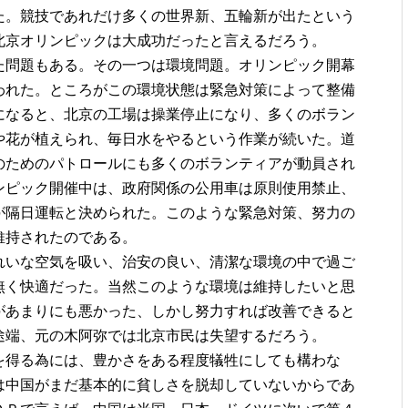
た。競技であれだけ多くの世界新、五輪新が出たという
北京オリンピックは大成功だったと言えるだろう。
た問題もある。その一つは環境問題。オリンピック開幕
われた。ところがこの環境状態は緊急対策によって整備
になると、北京の工場は操業停止になり、多くのボラン
や花が植えられ、毎日水をやるという作業が続いた。道
のためのパトロールにも多くのボランティアが動員され
ンピック開催中は、政府関係の公用車は原則使用禁止、
が隔日運転と決められた。このような緊急対策、努力の
維持されたのである。
れいな空気を吸い、治安の良い、清潔な環境の中で過ご
無く快適だった。当然このような環境は維持したいと思
があまりにも悪かった、しかし努力すれば改善できると
途端、元の木阿弥では北京市民は失望するだろう。
を得る為には、豊かさをある程度犠牲にしても構わな
は中国がまだ基本的に貧しさを脱却していないからであ