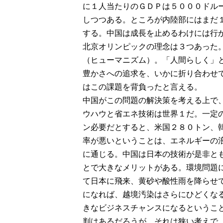
に１人当たりのＧＤＰは５０００ドル
しつつある。ところが内陸部にはまだ
する。中国は成長を止めるわけには行
北京オリンピックの理念は３つあった
（ヒューマニズム）。「人間らしく」
豊かさへの追求を、いかに折り合わせ
はこの課題を背負ったと言える。
中国がこの問題の解決策を考える上で
ウハウと省エネ技術は世界１だ。一定
ン必要だとすると、米国２８０トン、
率が悪いということは、エネルギーの
に通じる。中国は日本の技術が是非と
とで大きなメリットがある。環境問題
て日本に飛来、黄砂や酸性雨を降らせ
になれば、越境汚染はさらにひどくな
きなビジネスチャンスになるというこ
判はあるだろうが、それは狭い考えで