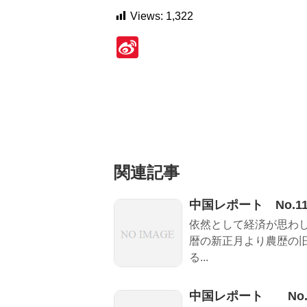
Views:
1,322
Si
n
a
W
ei
b
関連記事
o
中国レポート No.11
依然として経済が思わ
暦の新正月より農歴の
る...
中国レポート No.9