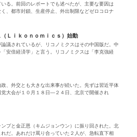
ている。前回のレポートでも述べたが、主要な要因は
なく、都市封鎖、生産停止、外出制限などゼロコロナ
クス（Ｌｉｋｏｎｏｍｉｃｓ）始動
が論議されているが、リコノミクスはその中国版だ。中
を「安倍経済学」と言う。リコノミクスは「李克強経
内政、外交とも大きな出来事が続いた。先ずは習近平体
回党大会が１０月１８日―２４日、北京で開催され
ランプと金正恩（キムジョンウン）に振り回された。北
これだ。あれだけ罵り合っていた２人が、急転直下相