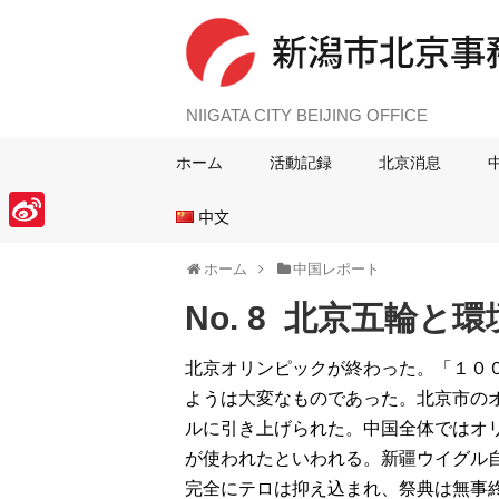
NIIGATA CITY BEIJING OFFICE
ホーム
活動記録
北京消息
中文
S
ホーム
中国レポート
i
No. 8 北京五輪と
n
a
北京オリンピックが終わった。「１０
W
ようは大変なものであった。北京市の
e
ルに引き上げられた。中国全体ではオ
i
が使われたといわれる。新疆ウイグル
完全にテロは抑え込まれ、祭典は無事
b