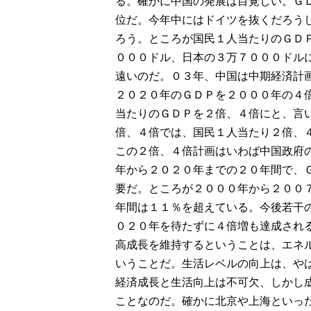
る。確かに中国の発展は目覚しい。Ｇ
位だ。今年中にはドイツを抜くだろう
ろう。ところが国民１人当たりのＧＤ
０００ドル、日本の３万７０００ドル
遠いのだ。０３年、中国は中期経済計
２０２０年のＧＤＰを２０００年の４
当たりのＧＤＰを２倍、４倍にと、言
倍、４倍では、国民１人当たり２倍、
この２倍、４倍計画はいわば中国政府
年から２０２０年までの２０年間で、
要だ。ところが２０００年から２００
年間は１１％を超えている。今後若干
０２０年を待たずに４倍増も達成され
高成長を維持するということは、エネ
いうことだ。生活レベルの向上は、や
経済成長と生活向上は不可欠、しかし
ことなのだ。確かに北京や上海といっ