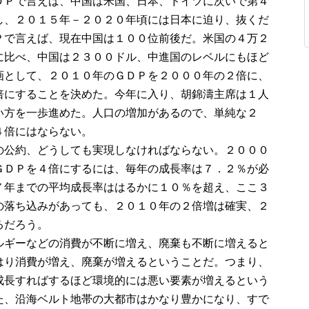
ＤＰで言えば、中国は米国、日本、ドイツに次いで第４
し、２０１５年－２０２０年頃には日本に迫り、抜くだ
Ｐで言えば、現在中国は１００位前後だ。米国の４万２
に比べ、中国は２３００ドル、中進国のレベルにもほど
画として、２０１０年のＧＤＰを２０００年の２倍に、
倍にすることを決めた。今年に入り、胡錦濤主席は１人
い方を一歩進めた。人口の増加があるので、単純な２
４倍にはならない。
の公約、どうしても実現しなければならない。２０００
ＧＤＰを４倍にするには、毎年の成長率は７．２％が必
７年までの平均成長率ははるかに１０％を超え、ここ３
の落ち込みがあっても、２０１０年の２倍増は確実、２
るだろう。
ルギーなどの消費が不断に増え、廃棄も不断に増えると
はり消費が増え、廃棄が増えるということだ。つまり、
成長すればするほど環境的には悪い要素が増えるという
た、沿海ベルト地帯の大都市はかなり豊かになり、すで