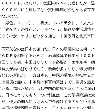
ー８０００ドルとなり、中進国のレベルに達したか、達
１０００ドルにも達してない貧困地域が少なからず存在
かないのだ。
。「緑色」（エコ）、「科技」（ハイテク）、「人文」
と「豊かさ」の共存という事だろう。快適な生活環境と
てゆくのか。オリンピックを通じ、中国政府と北京市民
、不可欠なのは日本の協力だ。日本の環境関連技術・ノ
のＧＤＰを創出するために、石油換算で日本が１００ト
韓国３３０頓、中国は８５０トン必要だ。エネルギー効
浪費度が高いばかりでなく、廃棄が多くなり、環境破壊
も欲しい所以だ。一方日本も、中国の環境が好転するこ
には国境は無い。中国発の有害物質はすでに国境を越え
ている。越境汚染だ。もし中国の環境問題がさらに深刻
る。日本にとってもう一つの利点は、この環境問題は大
とだ。他人の弱みにつけ込んで金儲けするのかという批
、中国の環境問題に貢献でき、日本もそれによって潤え