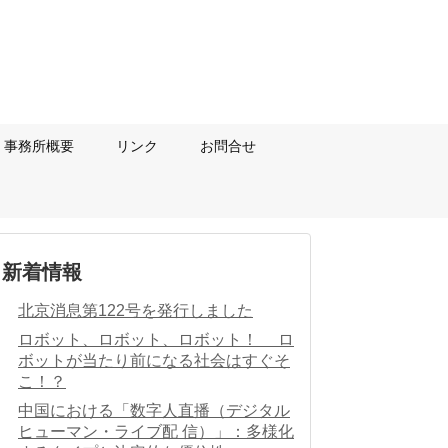
事務所概要
リンク
お問合せ
新着情報
北京消息第122号を発行しました
ロボット、ロボット、ロボット！ ロ
ボットが当たり前になる社会はすぐそ
こ！？
中国における「数字人直播（デジタル
ヒューマン・ライブ配 信）」：多様化