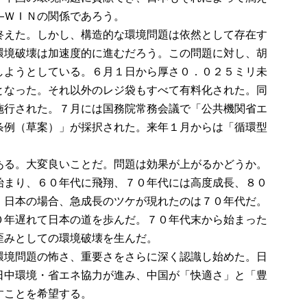
―ＷＩＮの関係であろう。
終えた。しかし、構造的な環境問題は依然として存在す
環境破壊は加速度的に進むだろう。この問題に対し、胡
しようとしている。６月１日から厚さ０．０２５ミリ未
となった。それ以外のレジ袋もすべて有料化された。同
施行された。７月には国務院常務会議で「公共機関省エ
条例（草案）」が採択された。来年１月からは「循環型
ある。大変良いことだ。問題は効果が上がるかどうか。
始まり、６０年代に飛翔、７０年代には高度成長、８０
。日本の場合、急成長のツケが現れたのは７０年代だ。
０年遅れて日本の道を歩んだ。７０年代末から始まった
歪みとしての環境破壊を生んだ。
環境問題の怖さ、重要さをさらに深く認識し始めた。日
日中環境・省エネ協力が進み、中国が「快適さ」と「豊
すことを希望する。