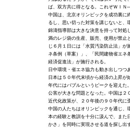
ば、双方共に得となる。これぞＷＩＮ
中国は、北京オリンピックを成功裏に
るし、思い切った対策を講じないと、
錦濤指導部は大きな決意を持って対処
満のレジ袋の生産、販売、使用が禁止
じ６月１日には「水質汚染防止法」が
ネ条例（草案）」、「民間建物省エネ
経済促進法」が施行される。
日中環境・省エネ協力も動き出しつつ
日本は５０年代末頃から経済の上昇が
年代にはバブルというピークを迎えた
公害が大きな問題となった。中国は２
近代化政策が、２０年後の９０年代に
中国の人たちはオリンピックを通じ、
本の経験と教訓を十分に汲んで、また
かさ」を同時に実現させる道を探し出