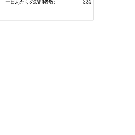
324
一日あたりの訪問者数: