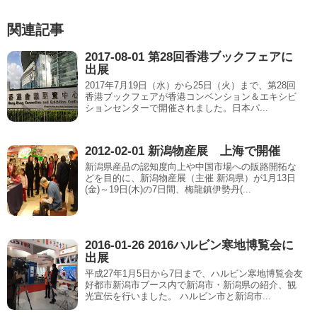
b
関連記事
o
2017-08-01 第28回香港ブックフェアに
出展
2017年7月19日（水）から25日（火）まで、第28回
香港ブックフェアが香港コンベンション＆エキシビ
ションセンターで開催されました。日本パ...
2012-02-01 新潟物産展 上海で開催
新潟県産品の認知度向上や中国市場への販路開拓な
どを目的に、新潟物産展（主催 新潟県）が1月13日
(金)～19日(木)の7日間、梅龍鎮伊勢丹(...
2016-01-26 2016ハルビン寒地博覧会に
出展
平成27年1月5日から7日まで、ハルビン寒地博覧会友
好都市新潟市ブース内で新潟市・新潟県の紹介、観
光宣伝を行いました。 ハルビン市と新潟市...