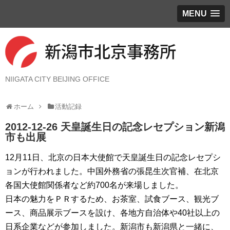
MENU
NIIGATA CITY BEIJING OFFICE
ホーム
活動記録
2012-12-26 天皇誕生日の記念レセプション新潟
市も出展
12月11日、北京の日本大使館で天皇誕生日の記念レセプシ
ョンが行われました。中国外務省の張昆生次官補、在北京
各国大使館関係者など約700名が来場しました。
日本の魅力をＰＲするため、お茶室、試食ブース、観光ブ
ース、商品展示ブースを設け、各地方自治体や40社以上の
日系企業などが参加しました。新潟市も新潟県と一緒に、