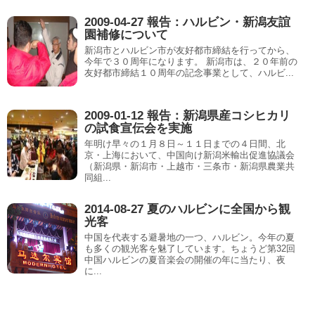
2009-04-27 報告：ハルビン・新潟友誼
園補修について
新潟市とハルビン市が友好都市締結を行ってから、
今年で３０周年になります。 新潟市は、２０年前の
友好都市締結１０周年の記念事業として、ハルビ...
2009-01-12 報告：新潟県産コシヒカリ
の試食宣伝会を実施
年明け早々の１月８日～１１日までの４日間、北
京・上海において、中国向け新潟米輸出促進協議会
（新潟県・新潟市・上越市・三条市・新潟県農業共
同組...
2014-08-27 夏のハルビンに全国から観
光客
中国を代表する避暑地の一つ、ハルビン。今年の夏
も多くの観光客を魅了しています。ちょうど第32回
中国ハルビンの夏音楽会の開催の年に当たり、夜
に...