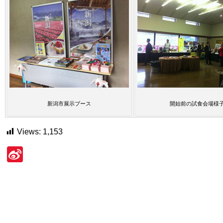
新潟市展示ブース
開始前の試食会場様
Views:
1,153
Si
n
a
W
ei