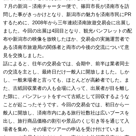
７月の新潟－済南チャーター便で、篠田市長が済南市を訪
問した事がきっかけとなり、新潟市の魅力を済南市民にPR
するために、2008年から三年連続済南旅遊交易会に出展し
ました。今回の出展は4回目となり、観光パンフレットの配
布や新潟市の映像を放映したほか、交易会の実施運営者で
ある済南市旅遊局の関係者と両市の今後の交流について意
見を交換しました。
話によると、往年の交易会では、会期中、前半は業者同士
の交流を主とし、最終日だけ一般人に開放しました。しか
し、一般来場者と言っても、ほとんどが高齢者でした。ま
た、古紙回収業者の人も会場に入って、出展者が目を離し
た隙に、パンフレットをすべて古紙として回収するような
ことが起こったそうです。今回の交易会では、初日から一
般人に開放し、済南市内にある旅行社数社は広いブースを
出し、旅行商品価格の割引や景品のくじ引き等を通じて入
場者を集め、その場でツアーの申込を受け付けていまし