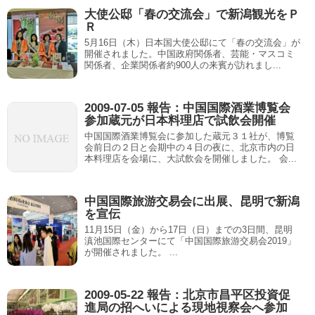
大使公邸「春の交流会」で新潟観光をＰ
Ｒ
5月16日（木）日本国大使公邸にて「春の交流会」が
開催されました。中国政府関係者、芸能・マスコミ
関係者、企業関係者約900人の来賓が訪れまし...
2009-07-05 報告：中国国際酒業博覧会
参加蔵元が日本料理店で試飲会開催
中国国際酒業博覧会に参加した蔵元３１社が、博覧
会前日の２日と会期中の４日の夜に、北京市内の日
本料理店を会場に、大試飲会を開催しました。 会...
中国国際旅游交易会に出展、昆明で新潟
を宣伝
11月15日（金）から17日（日）までの3日間、昆明
滇池国際センターにて「中国国際旅游交易会2019」
が開催されました。 ...
2009-05-22 報告：北京市昌平区投資促
進局の招へいによる現地視察会へ参加