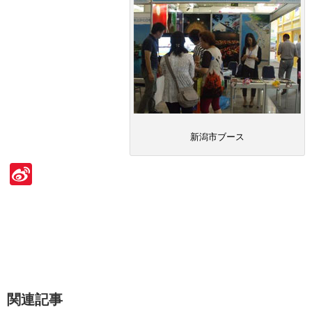
新潟市ブース
Si
n
a
W
ei
b
関連記事
o