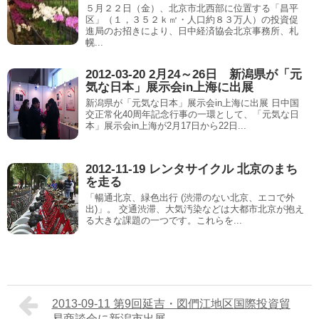
５月２２日（金）、北京市北西部に位置する「昌平
区」（１，３５２ｋ㎡・人口約８３万人）の投資促
進局のお招きにより、日中経済協会北京事務所、札
幌...
2012-03-20 2月24～26日 新潟県が「元
気な日本」展示会in上海に出展
新潟県が「元気な日本」展示会in上海に出展 日中国
交正常化40周年記念行事の一環として、「元気な日
本」展示会in上海が2月17日から22日...
2012-11-19 レンタサイクル 北京のまち
を走る
「暢通北京、緑色出行 (渋滞のない北京、エコで外
出)」。 交通渋滞、大気汚染などは大都市北京が抱え
る大きな課題の一つです。これらを...
2013-09-11 第9回延吉・図們江地区国際投資貿
易商談会に新潟市出展