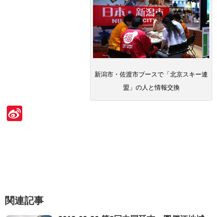
新潟市・佐渡市ブースで「北京スキー連
盟」の人と情報交換
Si
n
a
W
ei
b
関連記事
o