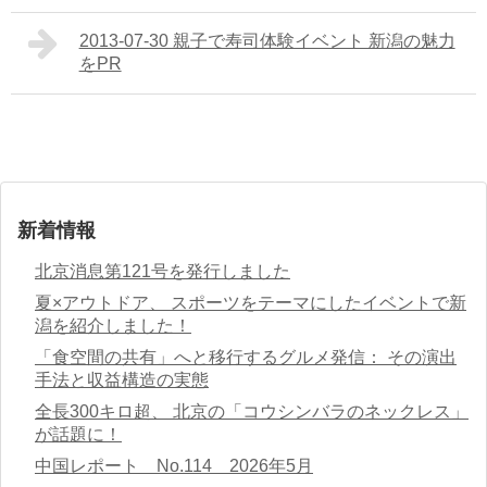
2013-07-30 親子で寿司体験イベント 新潟の魅力
をPR
新着情報
北京消息第121号を発行しました
夏×アウトドア、 スポーツをテーマにしたイベントで新
潟を紹介しました！
「食空間の共有」へと移行するグルメ発信： その演出
手法と収益構造の実態
全長300キロ超、 北京の「コウシンバラのネックレス」
が話題に！
中国レポート No.114 2026年5月