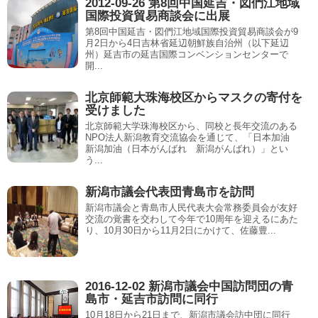
2012-09-26 第8回中国延吉・図們江地域
国際投資貿易商談会に出展
第8回中国延吉・図們江地域国際投資貿易商談会が9
月2日から4日吉林省延辺朝鮮族自治州（以下延辺
州）延吉市の延吉国際コンベンションセンターで
開...
北京師範大珠海校区からマスクの寄付を
受けました
北京師範大学珠海校区から、同校と長年交流のある
NPO法人新潟教育交流協会を通じて、「日本加油
新潟加油（日本がんばれ 新潟がんばれ）」とい
う...
新潟市議会代表団青島市を訪問
新潟市議会と青島市人民代表大会常務委員会が友好
交流の覚書を交わして今年で10周年を迎えるにあた
り、10月30日から11月2日にかけて、佐藤豊...
2016-12-02 新潟市議会中国訪問団の青
島市・延吉市訪問に同行
10月18日から21日まで、新潟市議会訪中団に同行