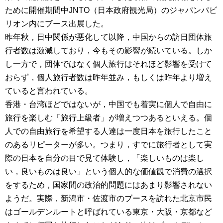
ために開催期間中JNTO（日本政府観光局）のジャパンパビ
リオン内にブース出展した。
昨年秋，日中関係が悪化して以降，中国からの訪日団体旅
行者数は激減しており，今もその影響が続いている。しか
し一方で，団体ではなく個人旅行はそれほど影響を受けて
おらず，個人旅行者数は昨年並み，もしくは昨年より増え
ていると言われている。
香港・台湾ほどではないが，中国でも着実に個人で自由に
旅行を楽しむ「旅行上級者」が増えつつあるといえる。個
人での自由旅行を希望する人達は一度日本を旅行したこと
のあるリピーターが多い。つまり，すでに旅行者として実
際の日本を自分の目で見て体験し，「楽しいものは楽し
い，良いものは良い」という個人的な価値観で消費の選択
をするため，国家間の政治的問題にはあまり影響されない
ようだ。実際，新潟市・佐渡市のブースを訪れた北京市民
はゴールデンルートと呼ばれている東京・大阪・京都など