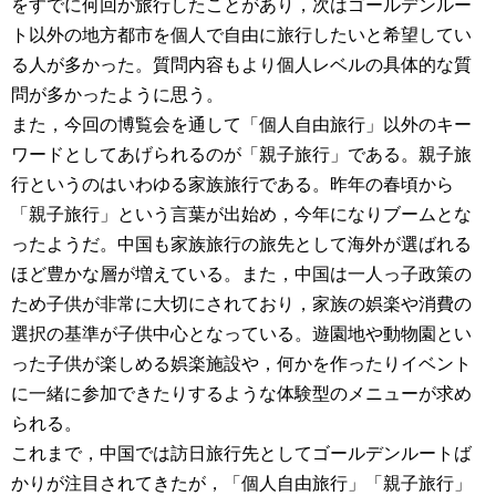
をすでに何回か旅行したことがあり，次はゴールデンルー
ト以外の地方都市を個人で自由に旅行したいと希望してい
る人が多かった。質問内容もより個人レベルの具体的な質
問が多かったように思う。
また，今回の博覧会を通して「個人自由旅行」以外のキー
ワードとしてあげられるのが「親子旅行」である。親子旅
行というのはいわゆる家族旅行である。昨年の春頃から
「親子旅行」という言葉が出始め，今年になりブームとな
ったようだ。中国も家族旅行の旅先として海外が選ばれる
ほど豊かな層が増えている。また，中国は一人っ子政策の
ため子供が非常に大切にされており，家族の娯楽や消費の
選択の基準が子供中心となっている。遊園地や動物園とい
った子供が楽しめる娯楽施設や，何かを作ったりイベント
に一緒に参加できたりするような体験型のメニューが求め
られる。
これまで，中国では訪日旅行先としてゴールデンルートば
かりが注目されてきたが，「個人自由旅行」「親子旅行」