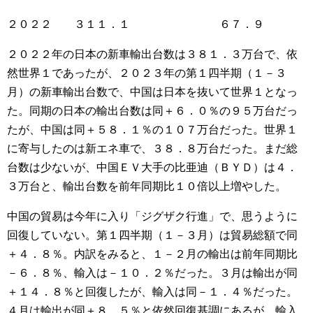
２０２２ ３１１．１ ６７．９
２０２２年の日本の新車輸出台数は３８１．３万台で、依
然世界１であったが、２０２３年の第１四半期（１－３
月）の新車輸出台数で、中国は日本を抜いて世界１となっ
た。同期の日本の輸出台数は同＋６．０％の９５万台だっ
たが、中国は同＋５８．１％の１０７万台だった。世界１
に寄与したのは新エネ車で、３８．８万台だった。まだ総
台数は少ないが、中国ＥＶ大手の比亜迪（ＢＹＤ）は４．
３万台と、輸出台数を前年同期比１０倍以上増やした。
中国の貿易は今年に入り「ジグザク行進」で、思うように
回復していない。第１四半期（１－３月）は貿易総額で同
＋４．８％。内訳をみると、１－２月の輸出は前年同期比
－６．８％、輸入は－１０．２％だった。３月は輸出が同
＋１４．８％と回復したが、輸入は同－１．４％だった。
４月は輸出が同＋８．５％と依然回復基調にあるが、輸入