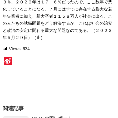
３％、２０２２年は１７．６％だったので、ここ数年で悪
化していることになる。７月にはすでに存在する膨大な若
年失業者に加え、新大卒者１１５８万人が社会に出る。こ
の人たちの就職問題をどう解決するか、これは社会の治安
と政治の安定に関わる重大な問題なのである。（２０２３
年５月２９日）（止）
Views:
634
Si
n
a
W
ei
b
関連記事
o