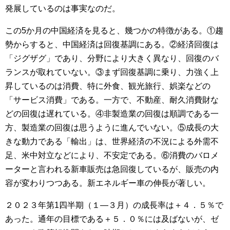
発展しているのは事実なのだ。
この5か月の中国経済を見ると、幾つかの特徴がある。①趨
勢からすると、中国経済は回復基調にある。②経済回復は
「ジグザグ」であり、分野により大きく異なり、回復のバ
ランスが取れていない。③まず回復基調に乗り、力強く上
昇しているのは消費、特に外食、観光旅行、娯楽などの
「サービス消費」である。一方で、不動産、耐久消費財な
どの回復は遅れている。④非製造業の回復は順調である一
方、製造業の回復は思うように進んでいない。⑤成長の大
きな動力である「輸出」は、世界経済の不況による外需不
足、米中対立などにより、不安定である。⑥消費のバロメ
ーターと言われる新車販売は急回復しているが、販売の内
容が変わりつつある。新エネルギー車の伸長が著しい。
２０２３年第1四半期（１―３月）の成長率は＋４．５％で
あった。通年の目標である＋５．０％には及ばないが、ゼ