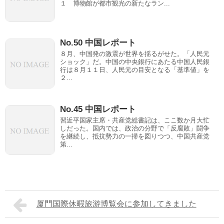
１ 博物館が都市観光の新たなラン...
No.50 中国レポート
８月、中国発の激震が世界を揺るがせた。「人民元
ショック」だ。中国の中央銀行にあたる中国人民銀
行は８月１１日、人民元の目安となる「基準値」を
２...
No.45 中国レポート
習近平国家主席・共産党総書記は、ここ数か月大忙
しだった。国内では、政治の分野で「反腐敗」闘争
を継続し、抵抗勢力の一掃を図りつつ、中国共産党
第...
厦門国際休暇旅游博覧会に参加してきました