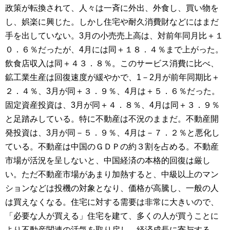
政策が転換されて、人々は一斉に外出、外食し、買い物を
し、娯楽に興じた。しかし住宅や耐久消費財などにはまだ
手を出していない。3月の小売売上高は、対前年同月比＋１
０．６％だったが、4月には同＋１８．４％まで上がった。
飲食店収入は同＋４３．８％。このサービス消費に比べ、
鉱工業生産は回復速度が緩やかで、1－2月が前年同期比＋
２．４％、3月が同＋３．９％、4月は＋５．６％だった。
固定資産投資は、3月が同＋４．８％、4月は同＋３．９％
と足踏みしている。特に不動産は不況のままだ。不動産開
発投資は、3月が同－５．９％、4月は－７．２％と悪化し
ている。不動産は中国のＧＤＰの約３割を占める。不動産
市場が活況を呈しないと、中国経済の本格的回復は厳し
い。ただ不動産市場があまり加熱すると、中級以上のマン
ションなどは投機の対象となり、価格が高騰し、一般の人
は買えなくなる。住宅に対する需要は非常に大きいので、
「必要な人が買える」住宅を建て、多くの人が買うことに
より不動産関連の活気を取り戻し、経済成長に寄与する、