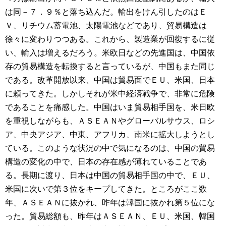
は同－７．９％と落ち込んだ。輸出をけん引したのはＥ
Ｖ、リチウム蓄電池、太陽電池などであり、貿易構造は
徐々に変わりつつある。これから、製造業が回復するに従
い、輸入は増えるだろう。米欧日などの先進国は、中国依
存の貿易構造を転換すると言っているが、中国もまた同じ
である。改革開放以来、中国は貿易面でＥＵ、米国、日本
に頼ってきた。しかしそれが米中経済戦争で、非常に危険
であることを痛感した。中国はいま貿易相手国を、米日欧
を重視しながらも、ＡＳＥＡＮやグローバルサウス、ロシ
ア、中央アジア、中東、アフリカ、南米に拡大しようとし
ている。このような状況の中で気になるのは、中国の貿易
構造の変化の中で、日本の存在感が薄れていることであ
る。長期に渡り、日本は中国の貿易相手国の中で、ＥＵ、
米国に次いで第３位をキープしてきた。ところがここ数
年、ＡＳＥＡＮに抜かれ、昨年は韓国に抜かれ第５位にな
った。貿易総額も、昨年はＡＳＥＡＮ、ＥＵ、米国、韓国