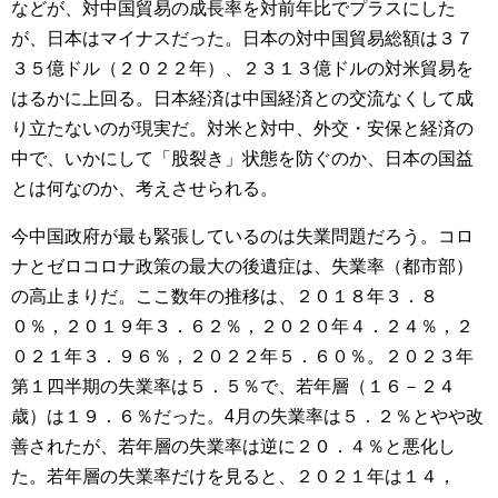
などが、対中国貿易の成長率を対前年比でプラスにした
が、日本はマイナスだった。日本の対中国貿易総額は３７
３５億ドル（２０２２年）、２３１３億ドルの対米貿易を
はるかに上回る。日本経済は中国経済との交流なくして成
り立たないのが現実だ。対米と対中、外交・安保と経済の
中で、いかにして「股裂き」状態を防ぐのか、日本の国益
とは何なのか、考えさせられる。
今中国政府が最も緊張しているのは失業問題だろう。コロ
ナとゼロコロナ政策の最大の後遺症は、失業率（都市部）
の高止まりだ。ここ数年の推移は、２０１８年３．８
０％，２０１９年３．６２％，２０２０年４．２４％，２
０２１年３．９６％，２０２２年５．６０％。２０２３年
第１四半期の失業率は５．５％で、若年層（１６－２４
歳）は１９．６％だった。4月の失業率は５．２％とやや改
善されたが、若年層の失業率は逆に２０．４％と悪化し
た。若年層の失業率だけを見ると、２０２１年は１４，