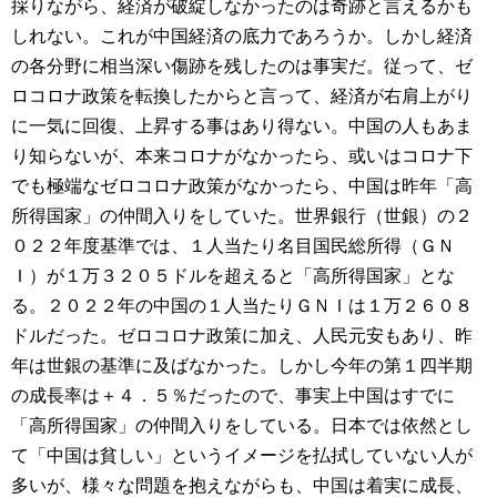
採りながら、経済が破綻しなかったのは奇跡と言えるかも
しれない。これが中国経済の底力であろうか。しかし経済
の各分野に相当深い傷跡を残したのは事実だ。従って、ゼ
ロコロナ政策を転換したからと言って、経済が右肩上がり
に一気に回復、上昇する事はあり得ない。中国の人もあま
り知らないが、本来コロナがなかったら、或いはコロナ下
でも極端なゼロコロナ政策がなかったら、中国は昨年「高
所得国家」の仲間入りをしていた。世界銀行（世銀）の２
０２２年度基準では、１人当たり名目国民総所得（ＧＮ
Ｉ）が１万３２０５ドルを超えると「高所得国家」とな
る。２０２２年の中国の１人当たりＧＮＩは１万２６０８
ドルだった。ゼロコロナ政策に加え、人民元安もあり、昨
年は世銀の基準に及ばなかった。しかし今年の第１四半期
の成長率は＋４．５％だったので、事実上中国はすでに
「高所得国家」の仲間入りをしている。日本では依然とし
て「中国は貧しい」というイメージを払拭していない人が
多いが、様々な問題を抱えながらも、中国は着実に成長、