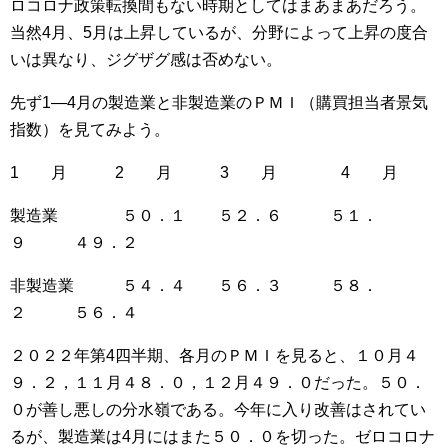
ロコロナ政策転換間もない時期としてはまあまあだろう。
当然4月、5月は上昇しているが、分野によって上昇の度合
いは異なり、ジグザグ感は否めない。
先ず1―4月の製造業と非製造業のＰＭＩ（購買担当者景気
指数）を見てみよう。
1 月 2 月 3 月 4 月
製造業 ５０．１ ５２．６ ５１．
９ ４９．２
非製造業 ５４．４ ５６．３ ５８．
２ ５６．４
２０２２年第4四半期、各月のＰＭＩを見ると、１０月４
９．２，１１月４８．０，１２月４９．０だった。５０．
０が善し悪しの分水嶺である。今年に入り改善はされてい
るが、製造業は4月にはまた５０．０を切った。ゼロコロナ