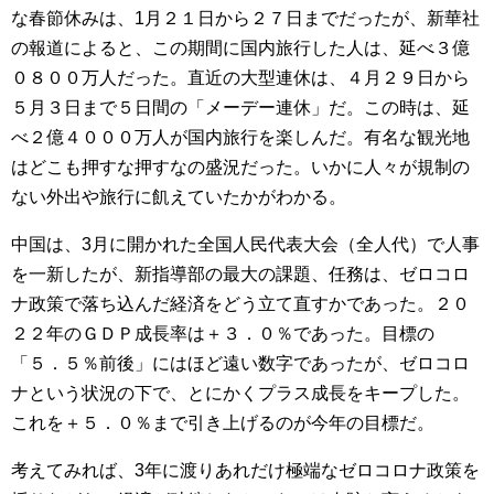
な春節休みは、1月２１日から２７日までだったが、新華社
の報道によると、この期間に国内旅行した人は、延べ３億
０８００万人だった。直近の大型連休は、４月２９日から
５月３日まで５日間の「メーデー連休」だ。この時は、延
べ２億４０００万人が国内旅行を楽しんだ。有名な観光地
はどこも押すな押すなの盛況だった。いかに人々が規制の
ない外出や旅行に飢えていたかがわかる。
中国は、3月に開かれた全国人民代表大会（全人代）で人事
を一新したが、新指導部の最大の課題、任務は、ゼロコロ
ナ政策で落ち込んだ経済をどう立て直すかであった。２０
２２年のＧＤＰ成長率は＋３．０％であった。目標の
「５．５％前後」にはほど遠い数字であったが、ゼロコロ
ナという状況の下で、とにかくプラス成長をキープした。
これを＋５．０％まで引き上げるのが今年の目標だ。
考えてみれば、3年に渡りあれだけ極端なゼロコロナ政策を