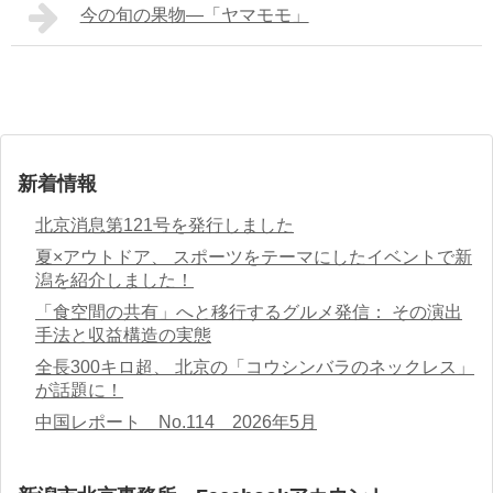
今の旬の果物―「ヤマモモ」
新着情報
北京消息第121号を発行しました
夏×アウトドア、 スポーツをテーマにしたイベントで新
潟を紹介しました！
「食空間の共有」へと移行するグルメ発信： その演出
手法と収益構造の実態
全長300キロ超、 北京の「コウシンバラのネックレス」
が話題に！
中国レポート No.114 2026年5月