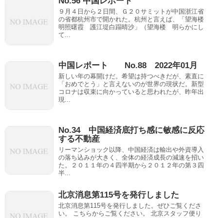
No.56 中国レポート
９月４日から２日間、Ｇ２０サミットが中国浙江省
の省都杭州市で開かれた。杭州と言えば、「望海楼
明照曙霞 護江堤白蹋晴沙」（望海楼 明らかにし
て...
中国レポート No.88 2022年01月
新しい年の幕開けだ。希望は持つべきだが、素直に
「おめでとう」と言えないのが世界の現状だ。新型
コロナは収束に向かっていると思われたが、昨年出
現...
No.34 中国経済底打ち感に敏感に反応
する不動産
リーマンショック以降、中国経済は輸出や外資導入
の落ち込みが大きく、全体の経済成長の減速を招い
た。２０１１年の４四半期から２０１２年の第３四
半...
北京消息第115号を発行しました
北京消息第115号を発行しました。ぜひご覧くださ
い。 こちらからご覧ください。 北京スタッフ便り