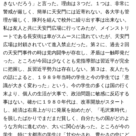
きないだろう」と言った。理由は３つだ。１つは、非常に
警戒が厳しく、簡単に天安門には近寄れない。各大学も管
理が厳しく、隊列を組んで校外に繰り出す事は出来ない。
私は友人と共に天安門広場に行ってみたが、メインストリ
ートである長安街は車がスムースに流れていたが、天安門
広場は封鎖されていて進入禁止だった。第２に、過去２回
の天安門事件の時は党内闘争が存在し、矛盾は一触即発だ
った。ところが今回は少なくとも党指導部は習近平が完全
に把握し、反習近平勢力は存在しない。第３は、友人たち
の話によると、１９８９年当時の学生と今の学生では「意
識が大きく変わった」という。今の学生の多くは国の行く
末より、個人の生活が大事で、政治問題に敏感に反応する
事はない。確かに１９８０年代は、改革開放がスタート
し、経済は右肩上がりに発展を始めたが、「毛沢東時代」
を脱したばかりでまだまだ貧しく、自分たちの国がどのよ
うな方向に進むのか、大いに関心があった。ところが今の
学生、特に大都市の学生は「甘やかされ、豊かさの中にど