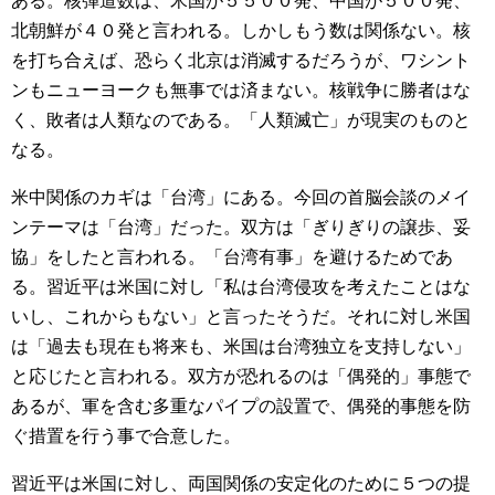
ある。核弾道数は、米国が５５００発、中国が５００発、
北朝鮮が４０発と言われる。しかしもう数は関係ない。核
を打ち合えば、恐らく北京は消滅するだろうが、ワシント
ンもニューヨークも無事では済まない。核戦争に勝者はな
く、敗者は人類なのである。「人類滅亡」が現実のものと
なる。
米中関係のカギは「台湾」にある。今回の首脳会談のメイ
ンテーマは「台湾」だった。双方は「ぎりぎりの譲歩、妥
協」をしたと言われる。「台湾有事」を避けるためであ
る。習近平は米国に対し「私は台湾侵攻を考えたことはな
いし、これからもない」と言ったそうだ。それに対し米国
は「過去も現在も将来も、米国は台湾独立を支持しない」
と応じたと言われる。双方が恐れるのは「偶発的」事態で
あるが、軍を含む多重なパイプの設置で、偶発的事態を防
ぐ措置を行う事で合意した。
習近平は米国に対し、両国関係の安定化のために５つの提