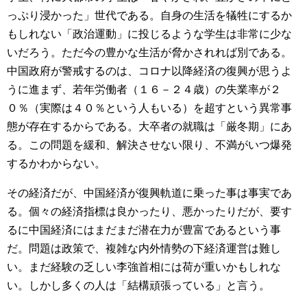
っぷり浸かった」世代である。自身の生活を犠牲にするか
もしれない「政治運動」に投じるような学生は非常に少な
いだろう。ただ今の豊かな生活が脅かされれば別である。
中国政府が警戒するのは、コロナ以降経済の復興が思うよ
うに進まず、若年労働者（１６－２４歳）の失業率が２
０％（実際は４０％という人もいる）を超すという異常事
態が存在するからである。大卒者の就職は「厳冬期」にあ
る。この問題を緩和、解決させない限り、不満がいつ爆発
するかわからない。
その経済だが、中国経済が復興軌道に乗った事は事実であ
る。個々の経済指標は良かったり、悪かったりだが、要す
るに中国経済にはまだまだ潜在力が豊富であるという事
だ。問題は政策で、複雑な内外情勢の下経済運営は難し
い。まだ経験の乏しい李強首相には荷が重いかもしれな
い。しかし多くの人は「結構頑張っている」と言う。