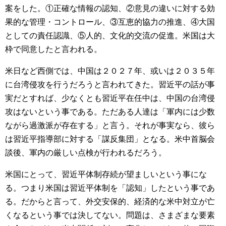
案をした。①正確な情報の認知、②意見の違いに対する効
果的な管理・コントロール、③互恵的協力の推進、④大国
としての責任認識、⑤人的、文化的交流の促進。米国は大
枠で同意したと言われる。
米日など西側では、中国は２０２７年、或いは２０３５年
に台湾侵攻を行うだろうと言われてきた。習近平の話が事
実だとすれば、少なくとも習近平在任中は、中国の台湾侵
攻はないという事である。ただある人達は「軍内には少数
ながら過激派が存在する」と言う。それが事実なら、彼ら
は習近平指導部に対する「謀反集団」となる。米中首脳会
談後、軍内の厳しい点検が行われるだろう。
米国にとって、習近平体制存続が望ましいという事にな
る。つまり米国は習近平体制を「認知」したという事であ
る。だからと言って、外交安保的、経済的な米中対立が亡
くなるという事では決してない。問題は、さまざまな要素