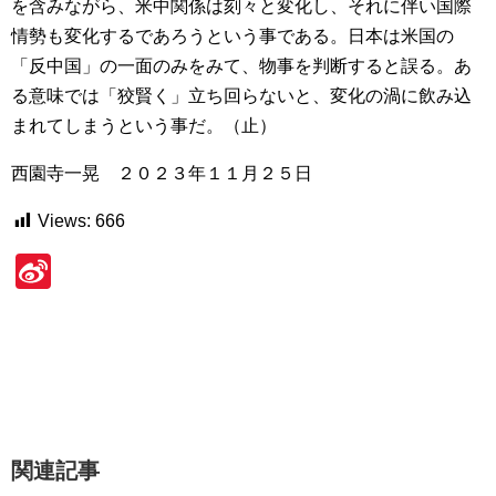
を含みながら、米中関係は刻々と変化し、それに伴い国際
情勢も変化するであろうという事である。日本は米国の
「反中国」の一面のみをみて、物事を判断すると誤る。あ
る意味では「狡賢く」立ち回らないと、変化の渦に飲み込
まれてしまうという事だ。（止）
西園寺一晃 ２０２３年１１月２５日
Views:
666
Si
n
a
W
ei
b
関連記事
o