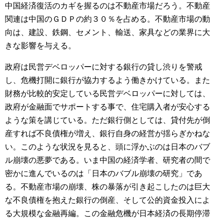
中国経済復活のカギを握るのは不動産市場だろう。不動産
関連は中国のＧＤＰの約３０％を占める。不動産市場の動
向は、建設、鉄鋼、セメント、輸送、家具などの業界に大
きな影響を与える。
政府は民営デベロッパーに対する銀行の貸し渋りを警戒
し、危機打開に銀行が協力するよう働きかけている。また
財務が比較的安定している民営デベロッパーに対しては、
政府が金融面でサポートする事で、住宅購入者が安心する
ような策を講じている。ただ銀行側としては、貸付先が倒
産すれば不良債権が増え、銀行自身の経営が揺らぎかねな
い。このような状況を見ると、頭に浮かぶのは日本のバブ
ル崩壊の悪夢である。いま中国の経済学者、研究者の間で
密かに進んでいるのは「日本のバブル崩壊の研究」であ
る。不動産市場の崩壊、株の暴落が引き起こしたのは巨大
な不良債権を抱えた銀行の倒産、そして公的資金投入によ
る大規模な金融再編。この金融危機が日本経済の長期停滞