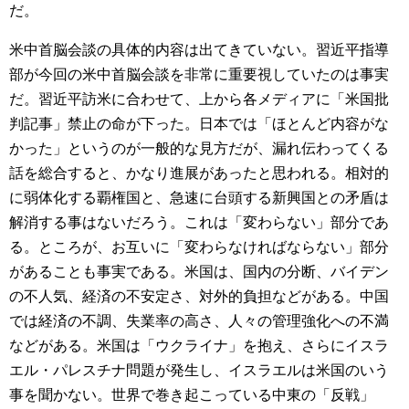
だ。
米中首脳会談の具体的内容は出てきていない。習近平指導
部が今回の米中首脳会談を非常に重要視していたのは事実
だ。習近平訪米に合わせて、上から各メディアに「米国批
判記事」禁止の命が下った。日本では「ほとんど内容がな
かった」というのが一般的な見方だが、漏れ伝わってくる
話を総合すると、かなり進展があったと思われる。相対的
に弱体化する覇権国と、急速に台頭する新興国との矛盾は
解消する事はないだろう。これは「変わらない」部分であ
る。ところが、お互いに「変わらなければならない」部分
があることも事実である。米国は、国内の分断、バイデン
の不人気、経済の不安定さ、対外的負担などがある。中国
では経済の不調、失業率の高さ、人々の管理強化への不満
などがある。米国は「ウクライナ」を抱え、さらにイスラ
エル・パレスチナ問題が発生し、イスラエルは米国のいう
事を聞かない。世界で巻き起こっている中東の「反戦」