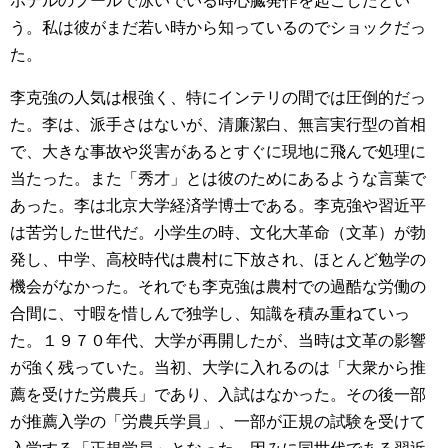
ホテルのプールで泳いでいる時心臓発作を起こしたとい
う。私は彼がまだ若い時から知っているのでショックだっ
た。
李克強の人気は根強く、特にインテリの間では圧倒的だっ
た。李は、派手さはないが、清廉潔白、無言実行型の首相
で、大きな事故や災害があるとすぐに現地に飛んで処理に
当たった。また「秀才」とは彼のためにあるような言葉で
あった。李は北京大学経済学博士である。李克強や習近平
は苦労した世代だ。小学生の時、文化大革命（文革）が勃
発し、中学、高校時代は農村に下放され、ほとんど勉学の
機会がなかった。それでも李克強は農村での過酷な労働の
合間に、寸暇を惜しんで独学し、知識を積み重ねていっ
た。１９７０年代、大学が再開したが、当時は文革の影響
が強く残っていた。当初、大学に入れるのは「大衆から推
薦を受けた労農兵」であり、入試はなかった。その後一部
が推薦入学の「労農兵学員」、一部が正規の試験を受けて