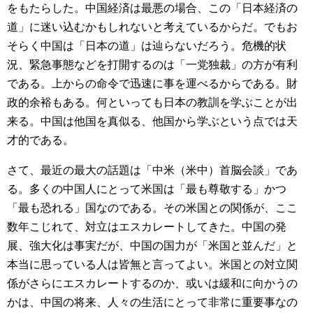
をもたらした。中国経済は最悪の場合、この「日本経済の
道」に迷い込むかもしれないと考えているからだ。でもお
そらく中国は「日本の道」は辿らないだろう。危機的状
況、緊急事態などを打開するのは「一党独裁」の方が有利
である。上からの命令で迅速に事を運べるからである。財
政的余裕もある。何といっても日本の教訓を学ぶことが出
来る。中国は他国を真似る、他国から学ぶという点では天
才的である。
さて、最近の最大の話題は「中米（米中）首脳会談」であ
る。多くの中国人にとって米国は「最も尊敬する」かつ
「最も恐れる」国なのである。その米国との関係が、ここ
数年こじれて、対立はエスカレートしてきた。中国の発
展、強大化は事実だが、中国の国力が「米国と並んだ」と
本当に思っている人は皆無と言ってよい。米国との対立関
係がさらにエスカレートするのか、或いは緩和に向かうの
かは、中国の将来、人々の生活にとって非常に重要事なの