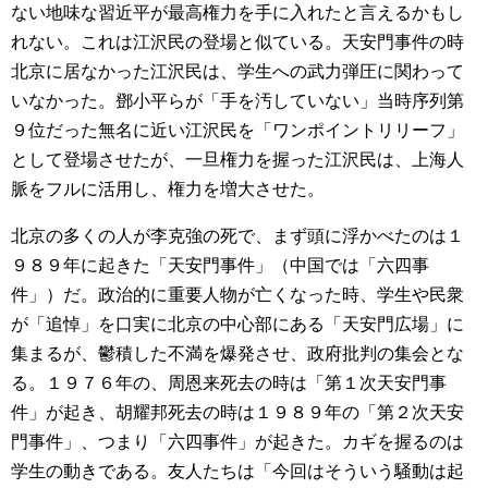
ない地味な習近平が最高権力を手に入れたと言えるかもし
れない。これは江沢民の登場と似ている。天安門事件の時
北京に居なかった江沢民は、学生への武力弾圧に関わって
いなかった。鄧小平らが「手を汚していない」当時序列第
９位だった無名に近い江沢民を「ワンポイントリリーフ」
として登場させたが、一旦権力を握った江沢民は、上海人
脈をフルに活用し、権力を増大させた。
北京の多くの人が李克強の死で、まず頭に浮かべたのは１
９８９年に起きた「天安門事件」（中国では「六四事
件」）だ。政治的に重要人物が亡くなった時、学生や民衆
が「追悼」を口実に北京の中心部にある「天安門広場」に
集まるが、鬱積した不満を爆発させ、政府批判の集会とな
る。１９７６年の、周恩来死去の時は「第１次天安門事
件」が起き、胡耀邦死去の時は１９８９年の「第２次天安
門事件」、つまり「六四事件」が起きた。カギを握るのは
学生の動きである。友人たちは「今回はそういう騒動は起