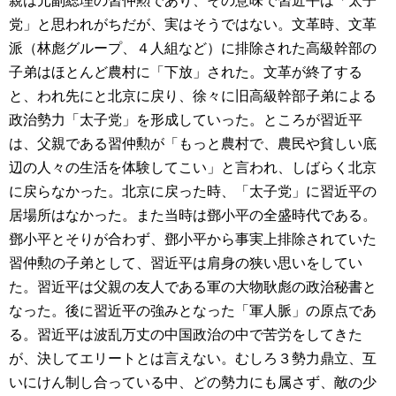
親は元副総理の習仲勲であり、その意味で習近平は「太子
党」と思われがちだが、実はそうではない。文革時、文革
派（林彪グループ、４人組など）に排除された高級幹部の
子弟はほとんど農村に「下放」された。文革が終了する
と、われ先にと北京に戻り、徐々に旧高級幹部子弟による
政治勢力「太子党」を形成していった。ところが習近平
は、父親である習仲勲が「もっと農村で、農民や貧しい底
辺の人々の生活を体験してこい」と言われ、しばらく北京
に戻らなかった。北京に戻った時、「太子党」に習近平の
居場所はなかった。また当時は鄧小平の全盛時代である。
鄧小平とそりが合わず、鄧小平から事実上排除されていた
習仲勲の子弟として、習近平は肩身の狭い思いをしてい
た。習近平は父親の友人である軍の大物耿彪の政治秘書と
なった。後に習近平の強みとなった「軍人脈」の原点であ
る。習近平は波乱万丈の中国政治の中で苦労をしてきた
が、決してエリートとは言えない。むしろ３勢力鼎立、互
いにけん制し合っている中、どの勢力にも属さず、敵の少