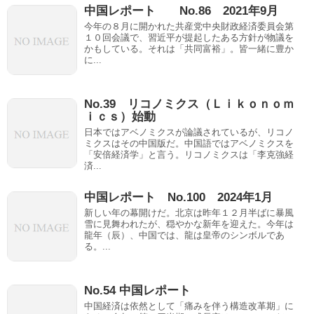
中国レポート No.86 2021年9月
今年の８月に開かれた共産党中央財政経済委員会第
１０回会議で、習近平が提起したある方針が物議を
かもしている。それは「共同富裕」。皆一緒に豊か
に...
No.39 リコノミクス（Ｌｉｋｏｎｏｍ
ｉｃｓ）始動
日本ではアベノミクスが論議されているが、リコノ
ミクスはその中国版だ。中国語ではアベノミクスを
「安倍経済学」と言う。リコノミクスは「李克強経
済...
中国レポート No.100 2024年1月
新しい年の幕開けだ。北京は昨年１２月半ばに暴風
雪に見舞われたが、穏やかな新年を迎えた。今年は
龍年（辰）、中国では、龍は皇帝のシンボルであ
る。...
No.54 中国レポート
中国経済は依然として「痛みを伴う構造改革期」に