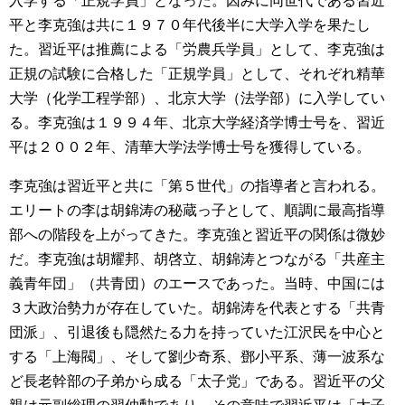
入学する「正規学員」となった。因みに同世代である習近
平と李克強は共に１９７０年代後半に大学入学を果たし
た。習近平は推薦による「労農兵学員」として、李克強は
正規の試験に合格した「正規学員」として、それぞれ精華
大学（化学工程学部）、北京大学（法学部）に入学してい
る。李克強は１９９４年、北京大学経済学博士号を、習近
平は２００２年、清華大学法学博士号を獲得している。
李克強は習近平と共に「第５世代」の指導者と言われる。
エリートの李は胡錦涛の秘蔵っ子として、順調に最高指導
部への階段を上がってきた。李克強と習近平の関係は微妙
だ。李克強は胡耀邦、胡啓立、胡錦涛とつながる「共産主
義青年団」（共青団）のエースであった。当時、中国には
３大政治勢力が存在していた。胡錦涛を代表とする「共青
団派」、引退後も隠然たる力を持っていた江沢民を中心と
する「上海閥」、そして劉少奇系、鄧小平系、薄一波系な
ど長老幹部の子弟から成る「太子党」である。習近平の父