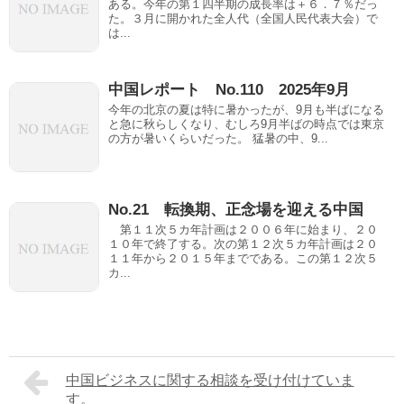
ある。今年の第１四半期の成長率は＋６．７％だっ
た。３月に開かれた全人代（全国人民代表大会）で
は...
中国レポート No.110 2025年9月
今年の北京の夏は特に暑かったが、9月も半ばになる
と急に秋らしくなり、むしろ9月半ばの時点では東京
の方が暑いくらいだった。 猛暑の中、9...
No.21 転換期、正念場を迎える中国
第１１次５カ年計画は２００６年に始まり、２０
１０年で終了する。次の第１２次５カ年計画は２０
１１年から２０１５年までである。この第１２次５
カ...
中国ビジネスに関する相談を受け付けていま
す。