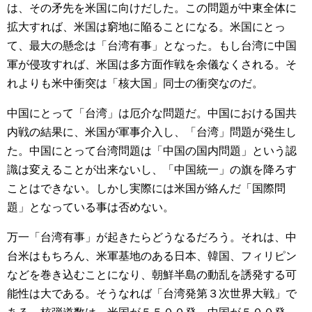
は、その矛先を米国に向けだした。この問題が中東全体に
拡大すれば、米国は窮地に陥ることになる。米国にとっ
て、最大の懸念は「台湾有事」となった。もし台湾に中国
軍が侵攻すれば、米国は多方面作戦を余儀なくされる。そ
れよりも米中衝突は「核大国」同士の衝突なのだ。
中国にとって「台湾」は厄介な問題だ。中国における国共
内戦の結果に、米国が軍事介入し、「台湾」問題が発生し
た。中国にとって台湾問題は「中国の国内問題」という認
識は変えることが出来ないし、「中国統一」の旗を降ろす
ことはできない。しかし実際には米国が絡んだ「国際問
題」となっている事は否めない。
万一「台湾有事」が起きたらどうなるだろう。それは、中
台米はもちろん、米軍基地のある日本、韓国、フィリピン
などを巻き込むことになり、朝鮮半島の動乱を誘発する可
能性は大である。そうなれば「台湾発第３次世界大戦」で