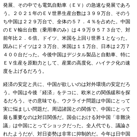
発展、その中でも電気自動車（ＥＶ）の急速な発展であろ
う。２０２１年のＥＶ世界生産台数は３９９万台、そのう
ち中国は２２９万台で、全体の５７．４％を占めた。中国
のＥＶ輸出台数（乗用車のみ）は４９万９５７３台で、対
前年比２．６倍。ドイツ、米国を上回り世界１となった。
因みにドイツは２３万台、米国は１１万台、日本は２万７
４００台だった。今後中国はデジタル製品と自動車、特に
ＥＶ生産を原動力として、産業の高度化、ハイテク化の速
度を上げるだろう。
経済の安定と共に、中国が欲しいのは対外環境の安定だろ
う。中国は今後「経済」をテコに、欧米との関係緩和を探
るだろう。その意味でも、ウクライナ問題は中国にとって
実に悩ましい問題だ。周辺諸国との関係で、中国にとって
最も重要なのは対日関係だ。国会における対中国「非難決
議」は中国にとってショックだった。全人代でも、議論さ
れたようだが、対日姿勢は非常に抑制的だ。今年は日中国