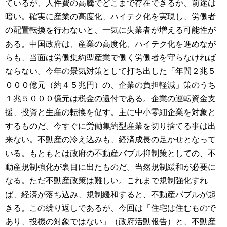
ているが、人件費の高騰でどこまで存在できるか、前途は
暗い。確実に産業の高度化、ハイテク化を実現し、労働者
の配置転換を行わないと、一気に失業者が増える可能性が
ある。中国政府は、産業の高度化、ハイテク化を進めなが
らも、当面は労働集約型産業で働く労働者を守らなければ
ならない。今年の景気対策として打ち出した「年間２兆５
０００億元（約４５兆円）の、企業の負担軽減」策のうち
１兆５０００億元は税金の還付である。企業の運転資金支
援、投資と生産の転換を促す。主に中小零細企業を対象と
するものだ。今すぐに労働集約型産業を切り捨てる事は出
来ない。不動産の冷え込みも、経済成長の足かせとなって
いる。もともとは政府の不動産バブル抑制策としての、不
動産規制強化が裏目に出たものだ。当然規制緩和が必要に
なる。ただ不動産政策は難しい。これまで規制強化すれ
ば、経済が落ち込み、規制緩和すると、不動産バブルが起
きる。この繰り返しであるが、今回は「住宅は住むもので
あり、投機の対象ではない」（政府活動報告）と、不動産