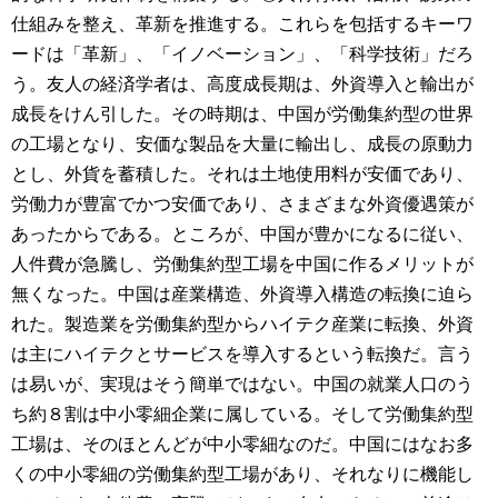
仕組みを整え、革新を推進する。これらを包括するキーワ
ードは「革新」、「イノベーション」、「科学技術」だろ
う。友人の経済学者は、高度成長期は、外資導入と輸出が
成長をけん引した。その時期は、中国が労働集約型の世界
の工場となり、安価な製品を大量に輸出し、成長の原動力
とし、外貨を蓄積した。それは土地使用料が安価であり、
労働力が豊富でかつ安価であり、さまざまな外資優遇策が
あったからである。ところが、中国が豊かになるに従い、
人件費が急騰し、労働集約型工場を中国に作るメリットが
無くなった。中国は産業構造、外資導入構造の転換に迫ら
れた。製造業を労働集約型からハイテク産業に転換、外資
は主にハイテクとサービスを導入するという転換だ。言う
は易いが、実現はそう簡単ではない。中国の就業人口のう
ち約８割は中小零細企業に属している。そして労働集約型
工場は、そのほとんどが中小零細なのだ。中国にはなお多
くの中小零細の労働集約型工場があり、それなりに機能し