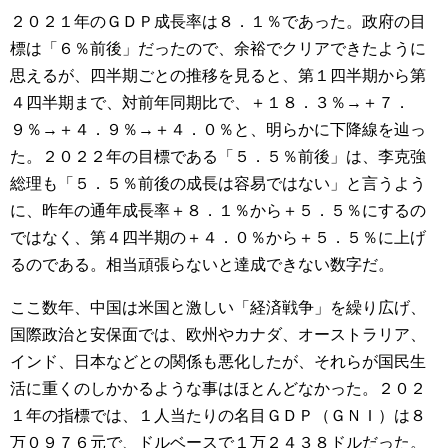
２０２１年のＧＤＰ成長率は８．１％であった。政府の目
標は「６％前後」だったので、余裕でクリアできたように
思えるが、四半期ごとの推移を見ると、第１四半期から第
４四半期まで、対前年同期比で、＋１８．３％→＋７．
９％→＋４．９％→＋４．０％と、明らかに下降線を辿っ
た。２０２２年の目標である「５．５％前後」は、李克強
総理も「５．５％前後の成長は容易ではない」と言うよう
に、昨年の通年成長率＋８．１％から＋５．５％にするの
ではなく、第４四半期の＋４．０％から＋５．５％に上げ
るのである。相当頑張らないと達成できない数字だ。
ここ数年、中国は米国と激しい「経済戦争」を繰り広げ、
国際政治と安保面では、欧州やカナダ、オーストラリア、
インド、日本などとの関係も悪化したが、それらが国民生
活に重くのしかかるような事はほとんどなかった。２０２
１年の指標では、１人当たりの名目ＧＤＰ（ＧＮＩ）は８
万０９７６元で、ドルベースで１万２４３８ドルだった。