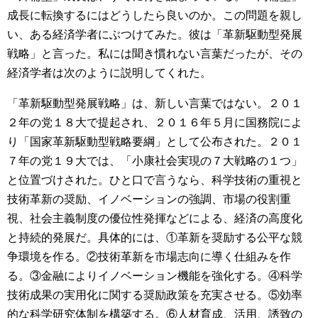
成長に転換するにはどうしたら良いのか。この問題を親し
い、ある経済学者にぶつけてみた。彼は「革新駆動型発展
戦略」と言った。私には聞き慣れない言葉だったが、その
経済学者は次のように説明してくれた。
「革新駆動型発展戦略」は、新しい言葉ではない。２０１
２年の党１８大で提起され、２０１６年５月に国務院によ
り「国家革新駆動型戦略要綱」として公布された。２０１
７年の党１９大では、「小康社会実現の７大戦略の１つ」
と位置づけされた。ひと口で言うなら、科学技術の重視と
技術革新の奨励、イノベーションの強調、市場の役割重
視、社会主義制度の優位性発揮などによる、経済の高度化
と持続的発展だ。具体的には、①革新を奨励する公平な競
争環境を作る。②技術革新を市場志向に導く仕組みを作
る。③金融によりイノベーション機能を強化する。④科学
技術成果の実用化に関する奨励政策を充実させる。⑤効率
的な科学研究体制を構築する。⑥人材育成、活用、誘致の