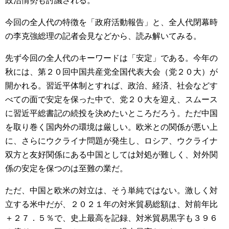
政治情勢も討議される。
今回の全人代の特徴を「政府活動報告」と、全人代閉幕時
の李克強総理の記者会見などから、読み解いてみる。
先ず今回の全人代のキーワードは「安定」である。今年の
秋には、第２０回中国共産党全国代表大会（党２０大）が
開かれる。習近平体制とすれば、政治、経済、社会などす
べての面で安定を保った中で、党２０大を迎え、スムース
に習近平総書記の続投を決めたいところだろう。ただ中国
を取り巻く国内外の環境は厳しい。欧米との関係が悪い上
に、さらにウクライナ問題が発生し、ロシア、ウクライナ
双方と友好関係にある中国としては対処が難しく、対外関
係の安定を保つのは至難の業だ。
ただ、中国と欧米の対立は、そう単純ではない。激しく対
立する米中だが、２０２１年の対米貿易総額は、対前年比
＋２７．５％で、史上最高を記録、対米貿易黒字も３９６