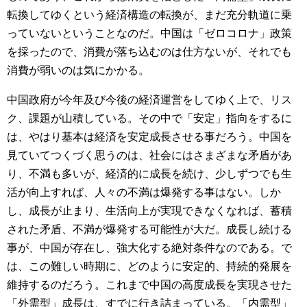
転換してゆくという経済構造の転換が、まだ充分軌道に乗
っていないということなのだ。中国は「ゼロコロナ」政策
を採ったので、消費が落ち込むのは仕方ないが、それでも
消費が弱いのは気にかかる。
中国政府が今年及び今後の経済運営をしてゆく上で、リス
ク、課題が山積している。その中で「安定」指向をするに
は、やはり基本は経済を安定成長させる事だろう。中国を
見ていてつくづく思うのは、社会にはさまざまな矛盾があ
り、不満も多いが、経済的に成長を続け、少しずつでも生
活が向上すれば、人々の不満は爆発する事はない。しか
し、成長が止まり、生活向上が実現できなくなれば、蓄積
された矛盾、不満が爆発する可能性が大だ。成長し続ける
事が、中国が存在し、強大化する絶対条件なのである。で
は、この難しい時期に、どのように安定的、持続的発展を
維持するのだろう。これまで中国の高度成長を実現させた
「外需型」成長は、すでに行き詰まっている。「内需型」