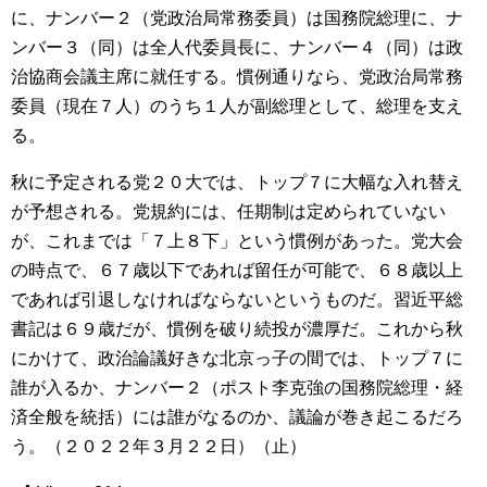
に、ナンバー２（党政治局常務委員）は国務院総理に、ナ
ンバー３（同）は全人代委員長に、ナンバー４（同）は政
治協商会議主席に就任する。慣例通りなら、党政治局常務
委員（現在７人）のうち１人が副総理として、総理を支え
る。
秋に予定される党２０大では、トップ７に大幅な入れ替え
が予想される。党規約には、任期制は定められていない
が、これまでは「７上８下」という慣例があった。党大会
の時点で、６７歳以下であれば留任が可能で、６８歳以上
であれば引退しなければならないというものだ。習近平総
書記は６９歳だが、慣例を破り続投が濃厚だ。これから秋
にかけて、政治論議好きな北京っ子の間では、トップ７に
誰が入るか、ナンバー２（ポスト李克強の国務院総理・経
済全般を統括）には誰がなるのか、議論が巻き起こるだろ
う。（２０２２年３月２２日）（止）