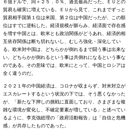
６億ドルで、同＋２５．０％、過去最高だった。ＥＵとの
貿易も確実に増えている。ＥＵから見て、これまでずっと
貿易相手国第１位は米国、第２位は中国だったが、この順
位はすでに逆転した。経済規模が膨らみ、経済面で存在感
を増す中国とは、欧米とも政治関係がどうあれ、経済的相
互依存関係は断ち切れないし、むしろ強化・深化してい
る。欧米対中国は、どちらかが倒れるまで闘う事は出来な
い。どちらかが倒れるという事は共倒れになるという事な
のである。その意味では、欧米にとって、中国とロシアは
全く違うのだ。
２０２１年の中国経済は、コロナが収まらず、対米対立が
エスカレートするという状況の下では、そう悪くなかった
が、「新たな下押しの挑戦に直面しており、さまざまな複
雑な環境が変化し、不確定要素が増している」と述べてい
るように、李克強総理の「政府活動報告」は「自信と危機
感」が共存したものであった。