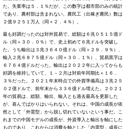
た。失業率は５．１％だが、この数字は都市部のみの統計
であり、農村部は含まれない。農民工（出稼ぎ農民）数は
２億９２５１万人（同＋２．４％）。
最も好調だったのは対外貿易で、総額は６兆０５１５億ド
ル（同＋３０．０％）で、史上初めて６兆ドルを突破し
た。うち輸出は３兆３６４０億ドル（同＋２９．９％）、
輸入２兆６８７５億ドル（同＋３０．１％）、貿易黒字は
６７６４億ドルだった。輸出は２０２２年に入ってからも
好調を維持していて、１－２月は対前年同期比＋１６．
３％だった。２０２１年末時点での外貨準備高は３兆２５
０２億ドルで、前年末から３３６億ドル増えた。２０２１
年の貿易は、総額、輸出、輸入とも過去最高を更新した
が、喜んでばかりはいられない。それは、中国の成長が依
然として「外需型」から脱し切れていないという事だ。こ
れまでの中国モデルの成長が、外資導入と輸出を軸にした
ものであり、これからは消費を軸とした「内需型」成長に