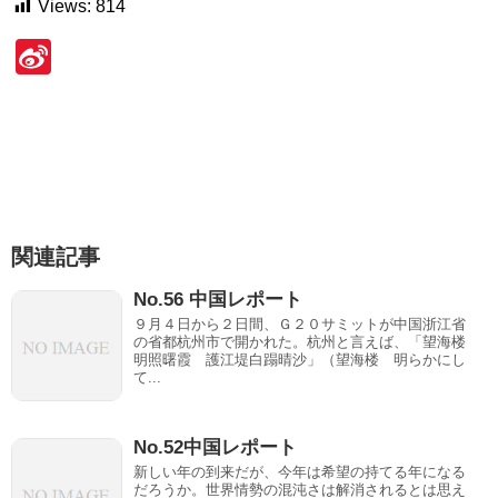
Views:
814
Si
n
a
W
ei
b
関連記事
o
No.56 中国レポート
９月４日から２日間、Ｇ２０サミットが中国浙江省
の省都杭州市で開かれた。杭州と言えば、「望海楼
明照曙霞 護江堤白蹋晴沙」（望海楼 明らかにし
て...
No.52中国レポート
新しい年の到来だが、今年は希望の持てる年になる
だろうか。世界情勢の混沌さは解消されるとは思え