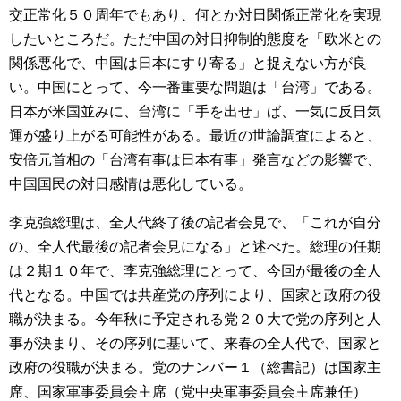
交正常化５０周年でもあり、何とか対日関係正常化を実現
したいところだ。ただ中国の対日抑制的態度を「欧米との
関係悪化で、中国は日本にすり寄る」と捉えない方が良
い。中国にとって、今一番重要な問題は「台湾」である。
日本が米国並みに、台湾に「手を出せ」ば、一気に反日気
運が盛り上がる可能性がある。最近の世論調査によると、
安倍元首相の「台湾有事は日本有事」発言などの影響で、
中国国民の対日感情は悪化している。
李克強総理は、全人代終了後の記者会見で、「これが自分
の、全人代最後の記者会見になる」と述べた。総理の任期
は２期１０年で、李克強総理にとって、今回が最後の全人
代となる。中国では共産党の序列により、国家と政府の役
職が決まる。今年秋に予定される党２０大で党の序列と人
事が決まり、その序列に基いて、来春の全人代で、国家と
政府の役職が決まる。党のナンバー１（総書記）は国家主
席、国家軍事委員会主席（党中央軍事委員会主席兼任）