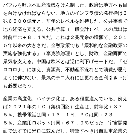
バブルを呼ぶ不動産投機をけん制した。政府は地方へも目
を向けなければならない。地方のインフラ債の発行枠は３
兆６５００億元と、前年のレベルを維持した。公共事業で
地方経済を支える。公共予算（一般会計）ベースの歳出は
対前年比＋８．４％だ。これは２兆元余の増額で、２０１
５年以来の大きさだ。金融政策でも「緩和的な金融政策の
実施を強化する」（李克強総理）とし、財政、金融両面で
景気を支える。中国は欧米とは逆に利下げモードだ。「ゼ
ロコロナ」に加え、資源高、不動産不況などで消費が思う
ように伸びない。景気のテコ入れには更なる金利引き下げ
も必要だろう。
産業の高度化、ハイテク化は、ある程度進んでいる。例え
ば２０２１年のＩＣ（集積回路）生産は、前年比＋３７．
５％、携帯電話は同＋１３．１％、ＰＣは同＋２３．
５％、産業用ロボットは同＋６７．９％だった。宇宙開発
面ではすでに米ロに並んだし、特筆すべきは自動車産業の