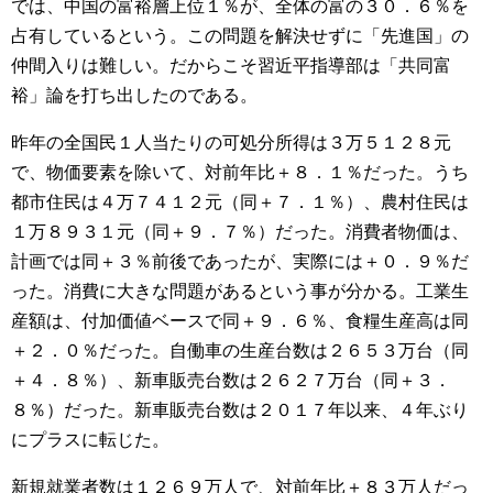
では、中国の富裕層上位１％が、全体の富の３０．６％を
占有しているという。この問題を解決せずに「先進国」の
仲間入りは難しい。だからこそ習近平指導部は「共同富
裕」論を打ち出したのである。
昨年の全国民１人当たりの可処分所得は３万５１２８元
で、物価要素を除いて、対前年比＋８．１％だった。うち
都市住民は４万７４１２元（同＋７．１％）、農村住民は
１万８９３１元（同＋９．７％）だった。消費者物価は、
計画では同＋３％前後であったが、実際には＋０．９％だ
った。消費に大きな問題があるという事が分かる。工業生
産額は、付加価値ベースで同＋９．６％、食糧生産高は同
＋２．０％だった。自働車の生産台数は２６５３万台（同
＋４．８％）、新車販売台数は２６２７万台（同＋３．
８％）だった。新車販売台数は２０１７年以来、４年ぶり
にプラスに転じた。
新規就業者数は１２６９万人で、対前年比＋８３万人だっ