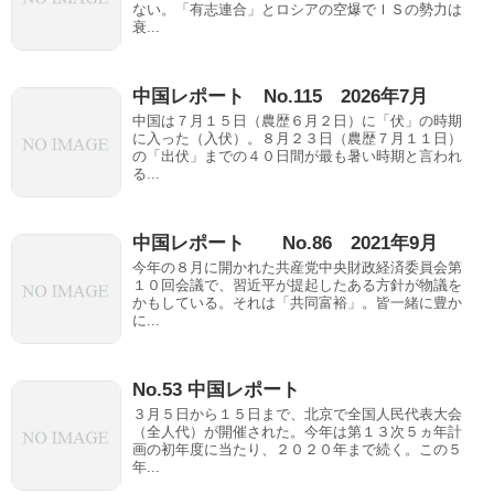
ない。「有志連合」とロシアの空爆でＩＳの勢力は
衰...
中国レポート No.115 2026年7月
中国は７月１５日（農歴６月２日）に「伏」の時期
に入った（入伏）。８月２３日（農歴７月１１日）
の「出伏」までの４０日間が最も暑い時期と言われ
る...
中国レポート No.86 2021年9月
今年の８月に開かれた共産党中央財政経済委員会第
１０回会議で、習近平が提起したある方針が物議を
かもしている。それは「共同富裕」。皆一緒に豊か
に...
No.53 中国レポート
３月５日から１５日まで、北京で全国人民代表大会
（全人代）が開催された。今年は第１３次５ヵ年計
画の初年度に当たり、２０２０年まで続く。この５
年...