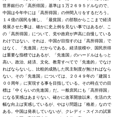
世界銀行の「高所得国」基準は１万２６９５ドルなので、
中国は今年中には「高所得国」の仲間入りをするだろう。
１４億の国民を擁し、「最貧国」の部類からここまで経済
発展させた事は、確かに史上例を見ない事ではあるが、こ
の「高所得国」について、党や政府が声高に自慢している
わけではない。それは、中国が目指すのは「高所得国」で
はなく、「先進国」だからである。経済規模や、国民所得
は重要な指標ではあるが、「先進国」のハードルはもっと
高い。政治、経済、文化、教育すべてで「先進的」でなけ
ればならないし、比較的成熟した民主制度が無ければなら
ない。その「先進国」については、２０４９年の「建国１
００周年」に実現する事を目指している。その時点での目
標は「中くらいの先進国」だ。一般庶民にも「高所得国」
になる実感はあまりない。確かに改革開放以来、生活の大
幅な向上は実感しているが、やはり問題は「格差」なので
ある。中国は発表していないが、クレディ・スイスの試算