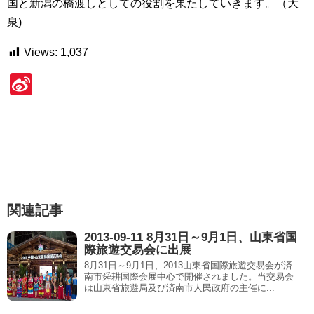
国と新潟の橋渡しとしての役割を果たしていきます。（大
泉)
Views:
1,037
Si
n
a
W
ei
b
関連記事
o
2013-09-11 8月31日～9月1日、山東省国
際旅遊交易会に出展
8月31日～9月1日、2013山東省国際旅遊交易会が済
南市舜耕国際会展中心で開催されました。当交易会
は山東省旅遊局及び済南市人民政府の主催に...