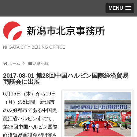
MENU
NIIGATA CITY BEIJING OFFICE
ホーム
活動記録
2017-08-01 第28回中国ハルビン国際経済貿易
商談会に出展
6月15日（木）から19日
（月）の5日間、新潟市
の友好都市である中国黒
龍江省ハルビン市にて、
第28回中国ハルビン国際
経済貿易商談会が開催さ