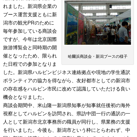
れました。新潟県企業の
ブース運営支援ともに新
潟市の観光PRのために
毎年参加している商談会
ですが、今年は北京国際
旅游博覧会と同時期の開
催となったため、限られ
哈爾浜商談会・新潟ブースの様子
た日程での参加となりま
した。新潟県ハルビンビジネス連絡拠点や現地の学生通訳
ボランティアの協力を得ながら、友好都市としての新潟市
の存在感をハルビン市民に改めて認識していただける良い
機会となりました。
商談会期間中、米山隆一新潟県知事が知事就任後初の海外
視察としてハルビンを訪問され、県訪中団一行の通訳の一
人として新潟市北京事務所の職員が同行し、県業務の支援
を行いました。今後も、新潟市という枠にとらわれず、中