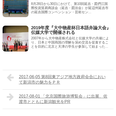
8月28日から30日にかけて、第10回延吉・図們江国
際投資貿易商談会（延吉・図洽会）が延辺州延吉市
の延吉国際コンベンション・芸術セン...
2019年度『大中物産杯日本語弁論大会』
伝媒大学で開催される
2007年から大中物産株式会社と伝媒大学の共催によ
り、日本と中国両国の理解を深め交流を促進するこ
とを目的に北京と天津の学生が参加して始まった...
2017-06-05 第8回東アジア地方政府会合におい
て新潟市の魅力をＰＲ
2017-08-01 「北京国際旅游博覧会」に出展、佐
渡市とともに新潟観光をPR