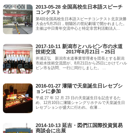
2013-05-28 全国高校生日本語スピーチ
コンテスト
第4回全国高校生日本語スピーチコンテスト北京決勝
大会が5月25日，朝陽区の世紀劇場で開かれました。
主催は中日青年交流中心と特定非営利活動法人...
2017-10-11 新潟市とハルビン市の水道
技術交流 2017年8月21日－25日
井浦正弘 新潟市水道事業管理者を団長とする新潟
市給水技術交流団が、8月21日から25日にかけてハル
ビン市を訪問、一行に同行しました。 ...
2016-01-27 瀋陽で天皇誕生日レセプシ
ョンに参加
平成 27 年 12 月 23 日の天皇誕生日を記念するた
め、12月10日に瀋陽シャングリホテルで天皇誕生日
レセプションが盛大に行われ、在瀋...
2014-10-13 延吉・図們江国際投資貿易
商談会に出展