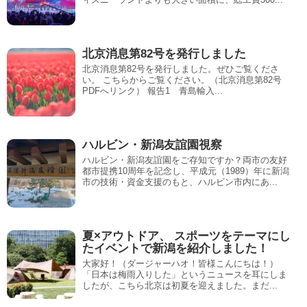
北京消息第82号を発行しました
北京消息第82号を発行しました。ぜひご覧くださ
い。 こちらからご覧ください。（北京消息第82号
PDFへリンク） 報告1 青島輸入...
ハルビン・新潟友誼園視察
ハルビン・新潟友誼園をご存知ですか？両市の友好
都市提携10周年を記念し、平成元（1989）年に新潟
市の技術・資金支援のもと、ハルビン市内にあ...
夏×アウトドア、 スポーツをテーマにし
たイベントで新潟を紹介しました！
大家好！（ダージャーハオ！皆様こんにちは！）
「日本は梅雨入りした」というニュースを耳にしま
したが、こちら北京は初夏を迎えました。まだ...