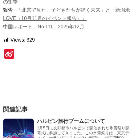
の衝撃
報告
「北京で見た、子どもたちが描く未来」と「新潟米
LOVE（10月11月のイベント報告）」
中国レポート No.111 2025年12月
Views:
329
Si
n
a
W
ei
b
関連記事
o
ハルビン旅行ブームについて
1月5日に友好都市ハルビンで開催された氷雪祭り開
幕式に参加してきました。この氷雪祭りは、東京デ
ィズニーランドよりも大きい面積に、総工費500...