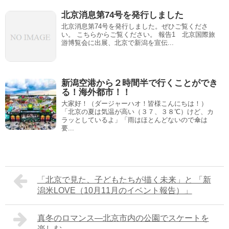
北京消息第74号を発行しました
北京消息第74号を発行しました。ぜひご覧くださ
い。 こちらからご覧ください。 報告1 北京国際旅
游博覧会に出展、北京で新潟を宣伝...
新潟空港から２時間半で行くことができ
る！海外都市！！
大家好！（ダージャーハオ！皆様こんにちは！）
「北京の夏は気温が高い（３７、３８℃）けど、カ
ラッとしているよ」「雨はほとんどないので傘は
要...
「北京で見た、子どもたちが描く未来」と 「新
潟米LOVE（10月11月のイベント報告）」
真冬のロマンス―北京市内の公園でスケートを
楽しむ