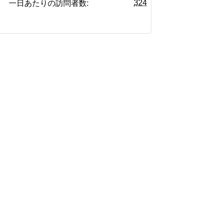
324
一日あたりの訪問者数: