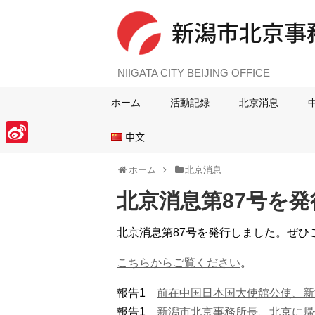
NIIGATA CITY BEIJING OFFICE
ホーム
活動記録
北京消息
中文
S
ホーム
北京消息
i
北京消息第87号を
n
a
北京消息第87号を発行しました。ぜひ
W
こちらからご覧ください
。
e
i
報告1
前在中国日本国大使館公使、新
b
報告1
新潟市北京事務所長、北京に帰