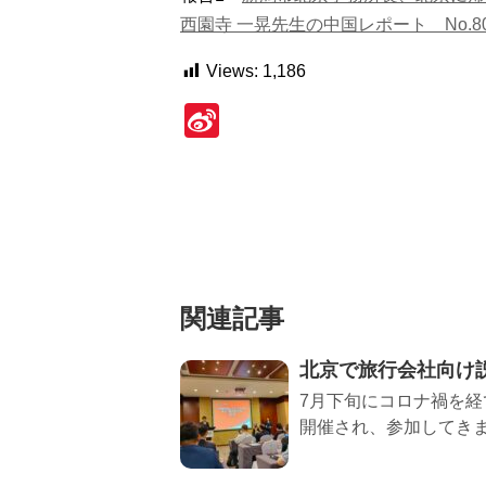
西園寺 一晃先生の中国レポート No.80
o
Views:
1,186
Si
n
a
W
ei
b
関連記事
o
北京で旅行会社向け
7月下旬にコロナ禍を経
開催され、参加してきま