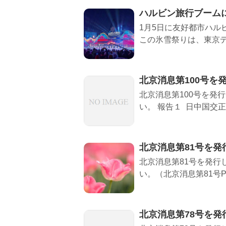
ハルビン旅行ブーム
1月5日に友好都市ハル
この氷雪祭りは、東京デ
北京消息第100号を
北京消息第100号を発
い。 報告１ 日中国交正
北京消息第81号を発
北京消息第81号を発行
い。（北京消息第81号P
北京消息第78号を発