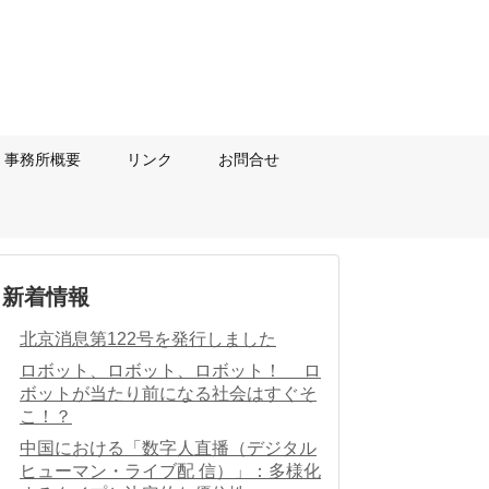
事務所概要
リンク
お問合せ
新着情報
北京消息第122号を発行しました
ロボット、ロボット、ロボット！ ロ
ボットが当たり前になる社会はすぐそ
こ！？
中国における「数字人直播（デジタル
ヒューマン・ライブ配 信）」：多様化