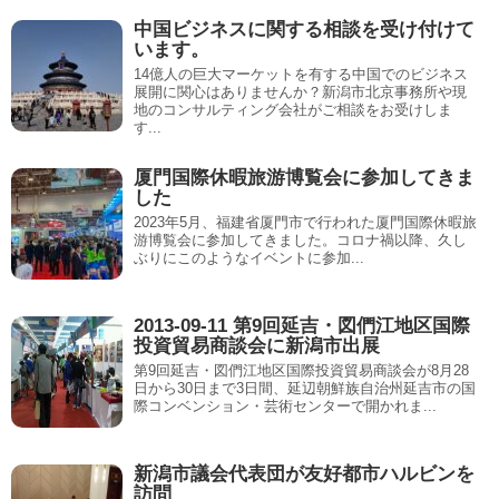
中国ビジネスに関する相談を受け付けて
います。
14億人の巨大マーケットを有する中国でのビジネス
展開に関心はありませんか？新潟市北京事務所や現
地のコンサルティング会社がご相談をお受けしま
す...
厦門国際休暇旅游博覧会に参加してきま
した
2023年5月、福建省厦門市で行われた厦門国際休暇旅
游博覧会に参加してきました。コロナ禍以降、久し
ぶりにこのようなイベントに参加...
2013-09-11 第9回延吉・図們江地区国際
投資貿易商談会に新潟市出展
第9回延吉・図們江地区国際投資貿易商談会が8月28
日から30日まで3日間、延辺朝鮮族自治州延吉市の国
際コンベンション・芸術センターで開かれま...
新潟市議会代表団が友好都市ハルビンを
訪問