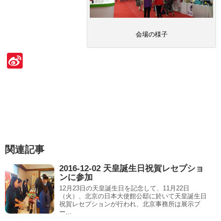
会場の様子
Si
n
a
W
ei
b
関連記事
o
2016-12-02 天皇誕生日祝賀レセプショ
ンに参加
12月23日の天皇誕生日を記念して、11月22日
（火）、北京の日本大使館公邸に於いて天皇誕生日
祝賀レセプションが行われ、北京事務所は展示ブ
ー...