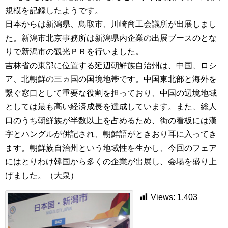
規模を記録したようです。
日本からは新潟県、鳥取市、川崎商工会議所が出展しまし
た。新潟市北京事務所は新潟県内企業の出展ブースのとな
りで新潟市の観光ＰＲを行いました。
吉林省の東部に位置する延辺朝鮮族自治州は、中国、ロシ
ア、北朝鮮の三ヵ国の国境地帯です。中国東北部と海外を
繋ぐ窓口として重要な役割を担っており、中国の辺境地域
としては最も高い経済成長を達成しています。また、総人
口のうち朝鮮族が半数以上を占めるため、街の看板には漢
字とハングルが併記され、朝鮮語がときおり耳に入ってき
ます。朝鮮族自治州という地域性を生かし、今回のフェア
にはとりわけ韓国から多くの企業が出展し、会場を盛り上
げました。（大泉）
Views:
1,403