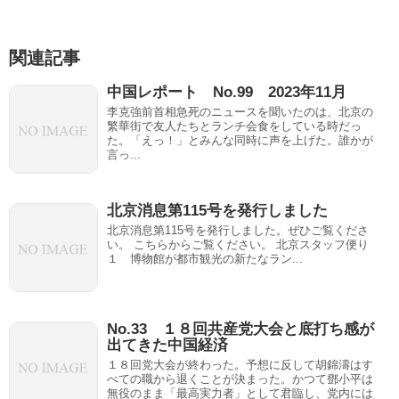
ei
b
関連記事
o
中国レポート No.99 2023年11月
李克強前首相急死のニュースを聞いたのは、北京の
繁華街で友人たちとランチ会食をしている時だっ
た。「えっ！」とみんな同時に声を上げた。誰かが
言っ...
北京消息第115号を発行しました
北京消息第115号を発行しました。ぜひご覧くださ
い。 こちらからご覧ください。 北京スタッフ便り
１ 博物館が都市観光の新たなラン...
No.33 １８回共産党大会と底打ち感が
出てきた中国経済
１８回党大会が終わった。予想に反して胡錦濤はす
べての職から退くことが決まった。かつて鄧小平は
無役のまま「最高実力者」として君臨し、党内には