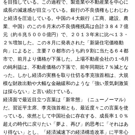
を目指している。この過程で、製造業や不動産業を中心に
成長の減速感が目立っている。銀行の不良債権もじわじわ
と経済を圧迫している。中国の４大銀行（工商、建設、農
業、中国）のこの６月末の不良債権残高は合計３８４７億
元（約６兆５０００億円）で、２０１３年末に比べ１３・
２％増加した。この８月に発表された「新築住宅価格動
向」によると、主要７０都市のうち約９割に当たる６４都
市で、前月より価格が下落した。上場不動産会社の１~6月
の純利益は、不動産価格の下落で、前年同期比７％減とな
った。しかし経済の実務を取り仕切る李克強首相は、大規
模な財政出動や大幅な金融緩和のような「強い景気刺激策
は採らない」と言い続けている。
経済面で最近目立つ言葉は「新常態」（ニューノーマル）
だ。習近平主席、李克強首相とも、最近度々この言葉を使
っている。依然として中国社会に存在する、成長率１０％
超えの時代に戻りたい「夢よ、再び」的思考に「それはあ
り得ない」とし、「経済減速下の経済構造改革」に平常心