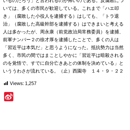
いるのだろう」と言われるのが怖いのである。反腐敗につ
いては、多くの市民が歓迎している。これまで「ハエ叩
き」（腐敗した小役人を逮捕する）はしても、「トラ退
治」（腐敗した高級幹部を逮捕する）はできまいと考える
人は多かったが、周永康（前党政治局常務委員）を逮捕、
前軍ナンバー２の徐才厚を逮捕したことで、多くの人は
「習近平は本気だ」と思うようになった。抵抗勢力は当然
多く、市民の間ではまことしやかに「習近平は暗殺される
のを覚悟で、すでに自分亡きあとの体制を決めている」と
いううわさが流れている。（止）西園寺 １４・９・２２
Views:
1,257
Si
n
a
W