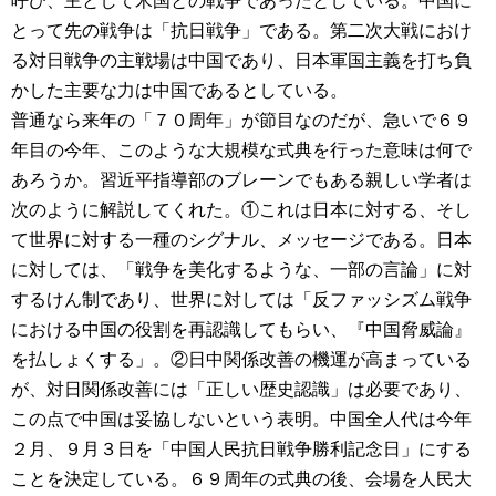
呼び、主として米国との戦争であったとしている。中国に
とって先の戦争は「抗日戦争」である。第二次大戦におけ
る対日戦争の主戦場は中国であり、日本軍国主義を打ち負
かした主要な力は中国であるとしている。
普通なら来年の「７０周年」が節目なのだが、急いで６９
年目の今年、このような大規模な式典を行った意味は何で
あろうか。習近平指導部のブレーンでもある親しい学者は
次のように解説してくれた。①これは日本に対する、そし
て世界に対する一種のシグナル、メッセージである。日本
に対しては、「戦争を美化するような、一部の言論」に対
するけん制であり、世界に対しては「反ファッシズム戦争
における中国の役割を再認識してもらい、『中国脅威論』
を払しょくする」。②日中関係改善の機運が高まっている
が、対日関係改善には「正しい歴史認識」は必要であり、
この点で中国は妥協しないという表明。中国全人代は今年
２月、９月３日を「中国人民抗日戦争勝利記念日」にする
ことを決定している。６９周年の式典の後、会場を人民大