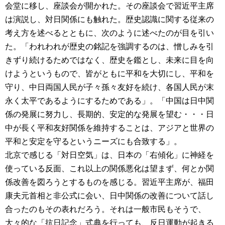
会堂に移し、座談会が開かれた。その座談会で習近平主席
は演説し、対日関係にも触れた。歴史認識に関する従来の
考え方を述べるとともに、次のように述べたのが目を引い
た。「われわれが歴史の銘記を強調するのは、憎しみを引
きずり続けるためではなく、歴史を鑑とし、未来に目を向
けようというもので、皆がともに平和を大切にし、平和を
守り、中日両国人民が子々孫々友好を続け、各国人民が末
永く太平であるようにするためである」。「中国は日中関
係の発展に努力し、長期的、安定的な発展を望む・・・日
中が長く平和友好関係を維持することは、アジアと世界の
平和と安定を守るというニーズにも合致する」。
北京で感じる「対日空気」は、日本の「右傾化」に神経を
使っている反面、これ以上の関係悪化は望まず、何とか関
係改善を図ろうとするものを感じる。習近平主席が、福田
康夫元首相と非公式に会い、日中関係の改善について話し
合ったのもその表れだろう。それは一般市民もそうで、
大々的な「抗日記念」式典を行っても、反日運動が起きる