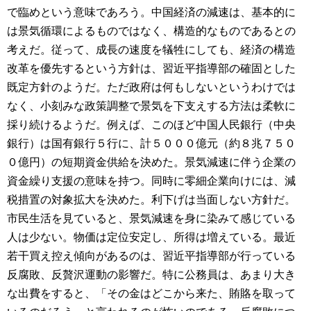
で臨めという意味であろう。中国経済の減速は、基本的に
は景気循環によるものではなく、構造的なものであるとの
考えだ。従って、成長の速度を犠牲にしても、経済の構造
改革を優先するという方針は、習近平指導部の確固とした
既定方針のようだ。ただ政府は何もしないというわけでは
なく、小刻みな政策調整で景気を下支えする方法は柔軟に
採り続けるようだ。例えば、このほど中国人民銀行（中央
銀行）は国有銀行５行に、計５０００億元（約８兆７５０
０億円）の短期資金供給を決めた。景気減速に伴う企業の
資金繰り支援の意味を持つ。同時に零細企業向けには、減
税措置の対象拡大を決めた。利下げは当面しない方針だ。
市民生活を見ていると、景気減速を身に染みて感じている
人は少ない。物価は定位安定し、所得は増えている。最近
若干買え控え傾向があるのは、習近平指導部が行っている
反腐敗、反贅沢運動の影響だ。特に公務員は、あまり大き
な出費をすると、「その金はどこから来た、賄賂を取って