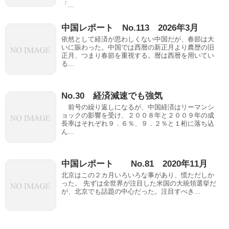
「...
中国レポート No.113 2026年3月
依然として経済が思わしくない中国だが、春節は大
いに賑わった。中国では西暦の新正月より農歴の旧
正月、つまり春節を重視する。暦は西暦を用いてい
る...
No.30 経済減速でも強気
前号の繰り返しになるが、中国経済はリーマンシ
ョックの影響を受け、２００８年と２００９年の成
長率はそれぞれ９．６％、９．２％と１桁に落ち込
ん...
中国レポート No.81 2020年11月
北京はこの２カ月いろいろな事があり、慌ただしか
った。 先ずは全世界が注目した米国の大統領選挙だ
が、北京でも話題の中心だった。注目すべき...