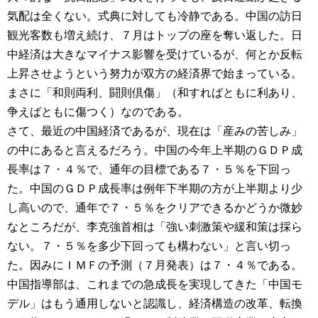
気配は全くない。式典に対しても冷静である。中国の訪日
観光客数も増え続け、７月はトップの座を奪い返した。日
中経済は大きなマイナス影響を受けているが、何とか反転
上昇させようという努力が双方の経済界で始まっている。
まさに「和則両利、闘則倶傷」（和すればともに利あり、
争えばともに傷つく）なのである。
さて、最近の中国経済であるが、現在は「産みの苦しみ」
の中にあると言えるだろう。中国の今年上半期のＧＤＰ成
長率は７・４％で、通年の目標である７・５％を下回っ
た。中国のＧＤＰ成長率は例年下半期の方が上半期より少
し高いので、通年で７・５％をクリアできるかどうか微妙
なところだが、李克強首相は「強い刺激策や緩和策は採ら
ない。７・５％を多少下回っても構わない」と言い切っ
た。因みにＩＭＦの予測（７月発表）は７・４％である。
中国指導部は、これまでの急成長を実現してきた「中国モ
デル」はもう通用しないと認識し、経済構造の改革、転換