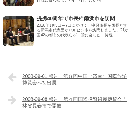
提携40周年で市長哈爾浜市を訪問
2020年1月5日～7日にかけて、中原市長を団長とす
る新潟市代表団がハルビン市を訪問しました。21か
国42の都市の代表らが一堂に会した「持続...
2008-09-01 報告：第８回中国（済南）国際旅游
博覧会へ初出展
2008-09-08 報告：第４回国際投資貿易博覧会吉
林省長春市で開催