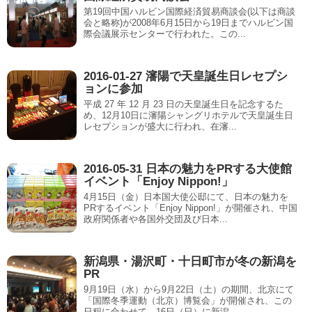
第19回中国ハルビン国際経済貿易商談会(以下は商談
会と略称)が2008年6月15日から19日までハルビン国
際会議展示センターで行われた。この...
2016-01-27 瀋陽で天皇誕生日レセプシ
ョンに参加
平成 27 年 12 月 23 日の天皇誕生日を記念するた
め、12月10日に瀋陽シャングリホテルで天皇誕生日
レセプションが盛大に行われ、在瀋...
2016-05-31 日本の魅力をPRする大使館
イベント「Enjoy Nippon!」
4月15日（金）日本国大使公邸にて、日本の魅力を
PRするイベント「Enjoy Nippon!」が開催され、中国
政府関係者や各国外交団及び日本...
新潟県・湯沢町・十日町市が冬の新潟を
PR
9月19日（水）から9月22日（土）の期間、北京にて
「国際冬季運動（北京）博覧会」が開催され、この
日程に合わせて、16日（日）に新潟...