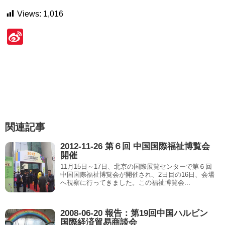
Views:
1,016
Si
n
a
W
ei
b
関連記事
o
2012-11-26 第６回 中国国際福祉博覧会
開催
11月15日～17日、北京の国際展覧センターで第６回
中国国際福祉博覧会が開催され、2日目の16日、会場
へ視察に行ってきました。この福祉博覧会...
2008-06-20 報告：第19回中国ハルビン
国際経済貿易商談会