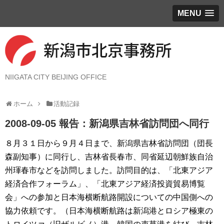
MENU
NIIGATA CITY BEIJING OFFICE
ホーム
活動記録
2008-09-05 報告：新潟県吉林省訪問団へ同行
８月３１日から９月４日まで、新潟県吉林省訪問団（団長
森副知事）に同行し、吉林省長春市、同省延辺朝鮮族自治
州琿春市などを訪問しました。訪問目的は、「北東アジア
経済合作フォーラム」、「北東アジア経済投資貿易博覧
会」への参加と日本海横断航路開設についての中国側への
協力依頼です。（日本海横断航路は新潟港とロシア極東の