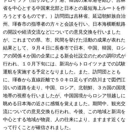
トロイツァ（旧ザルビノ）港、韓国の束草港を結び、吉林
省を中心とする中国東北部と日本との最短海上ルートを作
ろうとするものです。）訪問団は吉林省、延辺朝鮮族自治
州、琿春市の指導者の方々と会談を行い、日本海横断航路
の開設や経済交流などについての意見交換を行いました
が、これまでの県、市、民間を挙げた活動の成果が表れた
結果として、９月４日に長春市で日本、中国、韓国、ロシ
アの関係４か国の企業による新会社設立のための調印式が
行われ、１０月下旬には、新潟からトロイツァまでの試験
運航を実施する予定となりました。また、訪問団ととも
に、琿春から直線距離で５０キロ足らずの防川まで図們江
沿いの道路を走り、中国、ロシア、北朝鮮、３カ国の国境
地帯の視察を行いましたが、中国国境からロシア領越しに
眺める日本海の近さに感慨を覚えました。期間中、観光交
流についての意見交換も行われ、今後、この地域と新潟を
中心とする地域が物資、人の往来により、ますます近くな
って行くことが確信されました。