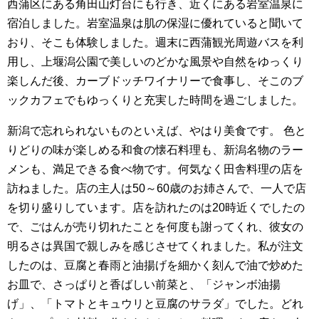
西蒲区にある角田山灯台にも行き、近くにある岩室温泉に
宿泊しました。岩室温泉は肌の保湿に優れていると聞いて
おり、そこも体験しました。週末に西蒲観光周遊バスを利
用し、上堰潟公園で美しいのどかな風景や自然をゆっくり
楽しんだ後、カーブドッチワイナリーで食事し、そこのブ
ックカフェでもゆっくりと充実した時間を過ごしました。
新潟で忘れられないものといえば、やはり美食です。 色と
りどりの味が楽しめる和食の懐石料理も、新潟名物のラー
メンも、満足できる食べ物です。何気なく田舎料理の店を
訪ねました。店の主人は50～60歳のお姉さんで、一人で店
を切り盛りしています。店を訪れたのは20時近くでしたの
で、ごはんが売り切れたことを何度も謝ってくれ、彼女の
明るさは異国で親しみを感じさせてくれました。私が注文
したのは、豆腐と春雨と油揚げを細かく刻んで油で炒めた
お皿で、さっぱりと香ばしい前菜と、「ジャンボ油揚
げ」、「トマトとキュウリと豆腐のサラダ」でした。どれ