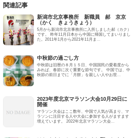
関連記事
o
新潟市北京事務所 新職員 郝 京京
（かく きょうきょう）
5月から新潟市北京事務所に入所しました郝（カク）
です。 昨年11月日本から中国に帰国してまいりまし
た。2011年1月から2021年11月ま...
中秋節の過ごし方
中秋節は旧暦の８月１５日、中国国民の愛着度から
みれば、春節に次ぐ重要な節句です。 中国では、中
秋節の前日までに「月餅」を親しい人やお世...
2023年度北京マラソン大会10月29日に
開催
マラソン大会はここ数年、中国で人気が高まり、マ
ラソンに注目する人や大会に参加する人がますます
増えています。 2022年北京マラソン大会...