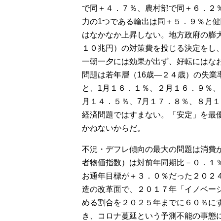
で同＋４．７％、農村部で同＋６．２
力の1つである輸出は同＋５．９％と
はなかなか上昇しない。地方政府の膨
１０兆円）の対策費を投じる決定をし
一朝一夕には効果が出ず、好転にはな
問題は若年層（16歳―２４歳）の失
と、1月１６．１％、２月１６．９％
月１４．５％、7月１７．８％、８月
経済問題ではすまない。「安定」を最
かねないからだ。
不況・デフレ傾向の最大の問題は消費
者物価指数）は対前年同期比－０．１
お通年目標が＋３．０％だった２０２
造の改革面で、２０１７年「イノベー
める割合を２０２５年までに６０％に
き、コロナ蔓延という予測不能の事態