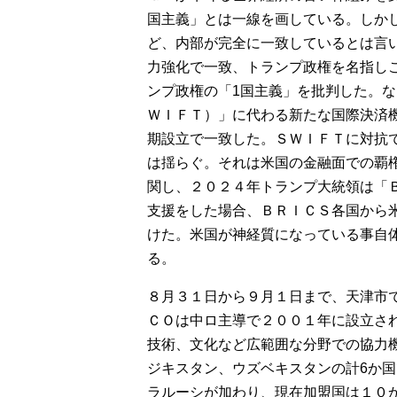
国主義」とは一線を画している。しか
ど、内部が完全に一致しているとは言
力強化で一致、トランプ政権を名指し
ンプ政権の「1国主義」を批判した。
ＷＩＦＴ）」に代わる新たな国際決済
期設立で一致した。ＳＷＩＦＴに対抗
は揺らぐ。それは米国の金融面での覇
関し、２０２４年トランプ大統領は「
支援をした場合、ＢＲＩＣＳ各国から
けた。米国が神経質になっている事自
る。
８月３１日から９月１日まで、天津市
ＣＯは中ロ主導で２００１年に設立さ
技術、文化など広範囲な分野での協力
ジキスタン、ウズベキスタンの計6か
ラルーシが加わり、現在加盟国は１０