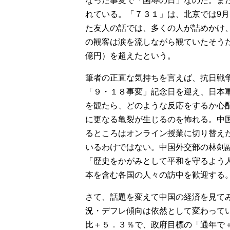
なった事変で「国辱の日」なのだ。ま
れている。「７３１」は、北京では9月
た友人の話では、多くの人が詰めかけ
の観客は涙を流しながら観ていたそう
億円）を超えたという。
筆者の正直な気持ちを言えば、抗日戦
「９・１８事変」記念日を迎え、日本
を観たら、どのような反応をするか心
に更なる亀裂が生じるのを怖れる。中国
るところはオンライン授業に切り替え
いるわけではない。中国外交部の林剣副
「歴史をかがみとして平和を守るよう
本を含む各国の人々の訪中を歓迎する
さて、話題を変えて中国の経済を見て
況・デフレ傾向は依然として変わって
比＋５．３％で、政府目標の「通年で