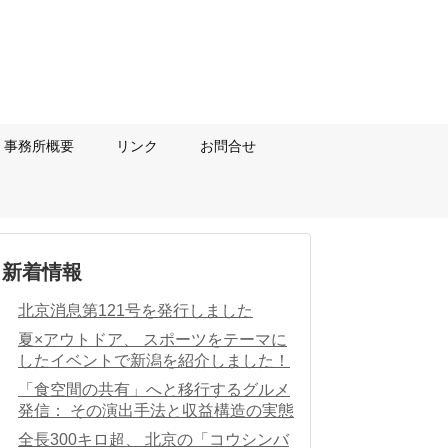
事務所概要
リンク
お問合せ
新着情報
北京消息第121号を発行しました
夏×アウトドア、 スポーツをテーマに
したイベントで新潟を紹介しました！
「食空間の共有」へと移行するグルメ
発信： その演出手法と収益構造の実態
全長300キロ超、 北京の「コウシンバ