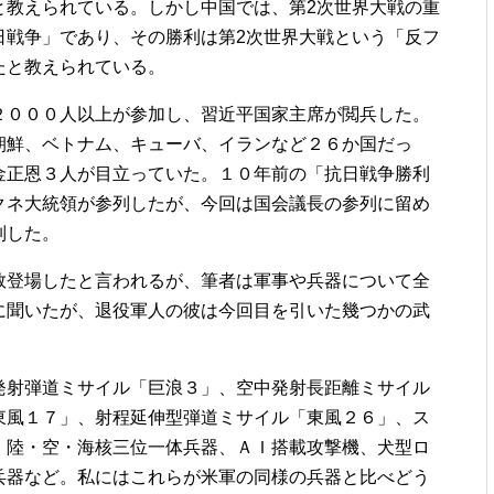
と教えられている。しかし中国では、第2次世界大戦の重
日戦争」であり、その勝利は第2次世界大戦という「反フ
たと教えられている。
２０００人以上が参加し、習近平国家主席が閲兵した。
朝鮮、ベトナム、キューバ、イランなど２６か国だっ
金正恩３人が目立っていた。１０年前の「抗日戦争勝利
クネ大統領が参列したが、今回は国会議長の参列に留め
列した。
数登場したと言われるが、筆者は軍事や兵器について全
に聞いたが、退役軍人の彼は今回目を引いた幾つかの武
発射弾道ミサイル「巨浪３」、空中発射長距離ミサイル
東風１７」、射程延伸型弾道ミサイル「東風２６」、ス
、陸・空・海核三位一体兵器、ＡＩ搭載攻撃機、犬型ロ
兵器など。私にはこれらが米軍の同様の兵器と比べどう