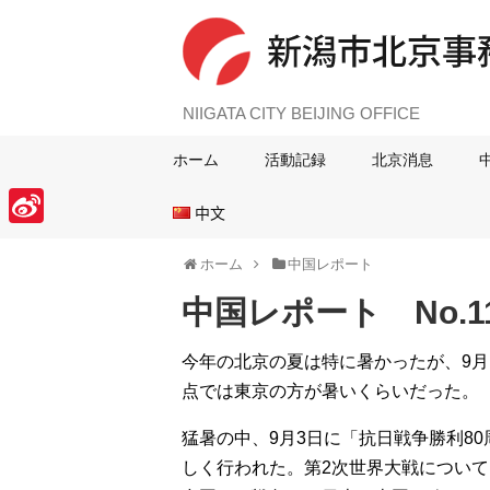
NIIGATA CITY BEIJING OFFICE
ホーム
活動記録
北京消息
中文
S
ホーム
中国レポート
i
中国レポート No.11
n
a
今年の北京の夏は特に暑かったが、9
W
点では東京の方が暑いくらいだった。
e
猛暑の中、9月3日に「抗日戦争勝利8
i
しく行われた。第2次世界大戦につい
b