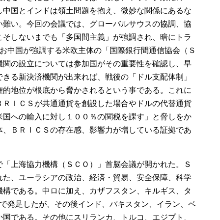
し中国とインドは領土問題を抱え、微妙な関係にあるな
い難い。今回の会議では、グローバルサウスの協調、協
こそしないまでも「多国間主義」が強調され、暗にトラ
なお中国が強調する米欧主体の「国際銀行間通信協会（Ｓ
機関の設立については参加国がその重要性を確認し、早
できる新決済機関が出来れば、戦後の「ドル支配体制」
権的地位が根底から脅かされるという事である。これに
ＢＲＩＣＳが共通通貨を創設した場合やドルの代替通貨
米国への輸入に対し１００％の関税を課す」と脅しをか
体、ＢＲＩＣＳの存在感、影響力が増している証拠であ
で「上海協力機構（ＳＣＯ）」首脳会議が開かれた。Ｓ
れた、ユーラシアの政治、経済・貿易、安全保障、科学
機構である。中ロに加え、カザフスタン、キルギス、タ
国で発足したが、その後インド、パキスタン、イラン、ベ
か国である。その他にスリランカ、トルコ、エジプト、