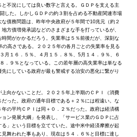
％と不況にしては良い数字と言える。ＧＤＰを支える主
健闘した。しかしＧＤＰの約３割を占める不動産関連市場
大な債務問題は、昨年中央政府が５年間で10兆元（約２
、地方債増発承認などのさまざまな手を打っているが、
お時間がかかるだろう。失業率は５％前後だが、深刻な
業率の高さである。２０２５年の各月ごとの失業率を見る
、３月１６．５％、４月１５．８％、5月１４．９％、６
１８．９％となっている。この若年層の高失業率は単なる
優先にしている政府が最も警戒する治安の悪化に繋がり
が上向かないことだ。２０２５年上半期のＣＰＩ（消費
％だった。政府の通年目標である＋２％には程遠い。な
４年の平均ＣＰＩは同＋０．２％だった。政府は経済構
ション発展大綱」を発表し、「サービス業のＧＤＰに占
する」という目標を立てていた。途中米中経済摩擦が起
に見舞われた事もあり、現在は５４．６％と目標に達し