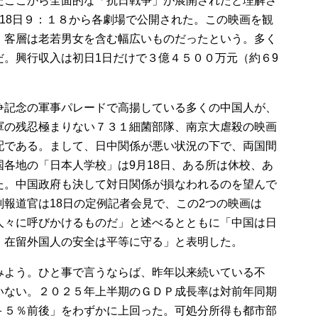
たここから全面的な「抗日戦争」が展開されたと理解さ
18日９：１８から各劇場で公開された。この映画を観
、客層は老若男女を含む幅広いものだったという。多く
だ。興行収入は初日1日だけで３億４５００万元（約６9
争記念の軍事パレードで高揚している多くの中国人が、
軍の残忍極まりない７３１細菌部隊、南京大虐殺の映画
配である。まして、日中関係が悪い状況の下で、両国間
各地の「日本人学校」は9月18日、ある所は休校、あ
た。中国政府も決して対日関係が損なわれるのを望んで
報道官は18日の定例記者会見で、この2つの映画は
人々に呼びかけるものだ」と述べるとともに「中国は日
。在留外国人の安全は平等に守る」と表明した。
みよう。ひと事で言うならば、昨年以来続いている不
いない。２０２５年上半期のＧＤＰ成長率は対前年同期
＋５％前後」をわずかに上回った。可処分所得も都市部