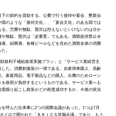
況下の節約を奨励する。公費で行う接待や宴会、懇親会
中国のような「接待文化」、「宴会文化」のある国では
ある。労費や無駄、贅沢は控えないといけないのは分か
費や無駄、贅沢は「必要悪」でもある。酒類提供禁止令
糧液、紹興酒、各種ビールなどを含めた酒類全体の消費
った。
付財政利子補給政策実施プラン」と「サービス業経営主
表した。消費刺激策の一環である。自家用車購入、高齢
光、家庭用品、電子製品などの購入、出費のためローン
％を政府が負担するというものである。サービス業へも
内需掘り起こし政策がどの程度成功するか、今後の状況
を呼んだ出来事に2つの国際会議があった。1つは7月
ャネイロで開かれた「ＢＲＩＣＳ首脳会議」であり、もう