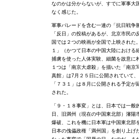
なのかは分からないが、すでに軍事大
なく感じた。
軍事パレードを含む一連の「抗日戦争
「反日」の投稿があるが、北京市民の
国では２つの映画が全国で上映された
１」（かつて日本の中国大陸における
捕虜を使った人体実験、細菌を故意に
１つは「南京大虐殺」を描いた「南京
真館」は7月２５日に公開されていて
「７３１」は８月に公開される予定が
された。
「９・１８事変」とは、日本では一般
日、旧満州（現在の中国東北部）瀋陽
爆破、これを機に日本軍は中国東北部
日本の傀儡政権「満州国」を創り上げ