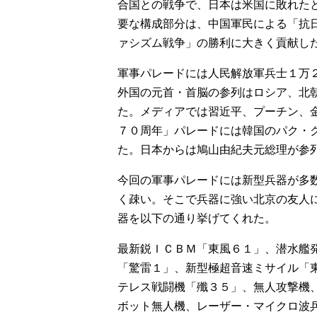
合国との戦争で、日本は米国に敗れた
o
要な構成部分は、中国軍民による「抗
ァシズム戦争」の勝利に大きく貢献し
軍事パレードには人民解放軍兵士１万
外国の元首・首脳の参列はロシア、北
た。メディアでは習近平、プーチン、
７０周年」パレードには韓国のパク・
た。日本からは鳩山由紀夫元総理が参
今回の軍事パレードには新型兵器が多
く疎い。そこで兵器に強い北京の友人
器を以下の通り挙げてくれた。
最新鋭ＩＣＢＭ「東風６１」、潜水艦
「驚雷１」、新型極超音速ミサイル「
テレス戦闘機「殲３５」、無人攻撃機
ボット無人機、レーザー・マイクロ波