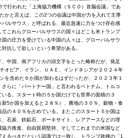
津市で行われた「上海協力機構（ＳＣＯ）首脳会議」であ
れたかと言えば、この2つの会議は中国が力を入れて主導
ーバルサウス」と呼ばれる、最近急速に力をつけ存在感
してこれらグローバルサウスの国々はどこも米トランプ
米国の圧力を受けている中国の人々は、グローバルサウ
に対抗して欲しいという希望がある。
ド、中国、南アフリカの頭文字をとった略称だが、発足
エチオピア、イラン、ＵＡＥ、インドネシアが２０２４年
チンを含めた６か国が加わるはずだったが、２０２３年１
。さらに「パートナー国」と言われるベトナム、トルコ
ている。スタート時の５か国だけでも世界の面積の３
（新5か国を加えると２８％）、農地の３０％、穀物・食
酸品の４０％を占めている。またこのスタート５か国は
ス、石炭、鉄鉱石、ボーキサイト、レアアースなどの埋
域協力推進、自由貿易堅持、そしてこれまでの米国など
変えるべきだという認識では一致し、トランプ政権の「1