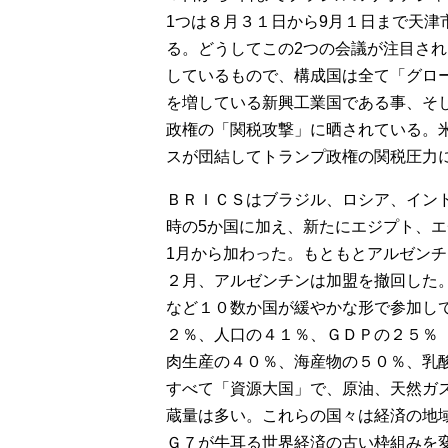
1つは８月３１日から9月１日まで天
る。どうしてこの2つの会議が注目さ
しているもので、構成国は全て「グロ
を増している新興工業国である事、そ
政権の「関税攻撃」に晒されている。
スが団結してトランプ政権の関税圧力
ＢＲＩＣＳはブラジル、ロシア、イン
時の5か国に加え、新たにエジプト、
1月から加わった。もともとアルゼン
２月、アルゼンチンは加盟を撤回した
など１０数か国が緩やかな形で参加し
２％、人口の４１％、ＧＤＰの２５％
肉生産の４０％、海産物の５０％、乳
すべて「資源大国」で、原油、天然ガ
蔵量は多い。これらの国々は経済の地
Ｇ７が牛耳る世界経済の古い枠組みを