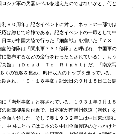
国ロシア軍の兵器レベルを超えたのではないかと、何と
勝利８０周年」記念イベントに対し、ネットの一部では
反応は総じて冷静である。記念イベントの一環として中
。日本が中国大陸で行った「細菌戦」を描いた「７３
細菌戦部隊は「関東軍７３１部隊」と呼ばれ、中国軍の
村に散布するなどの蛮行を行ったとされている）、もう
写真館」（Ｄｅａｄ Ｔｏ Ｒｉｇｈｔ）だ。「南京写
、多くの観客を集め、興行収入のトップを走っている。
延期され、「９・１８事変」記念日の９月１８日に公開
的に「満州事変」と称されている。１９３１年９月１８
市の近郊柳条湖付近で、日本軍が南満州鉄道（満鉄）を
を全面占領した。そして翌１９３２年には中国東北部に
た。中国にとっては日本の対中国全面侵略のきっかけと